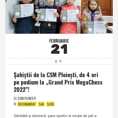
FEBRUARIE
21
0
Şahiştii de la CSM Ploieşti, de 4 ori
pe podium la „Grand Prix MegaChess
2022”!
DE
CSM PLOIESTI
IN
RECOMANDAT
SAH
SLIDE
Sâmbătă şi duminică, şase sportivi ai secţiei de şah a