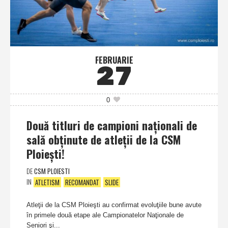
FEBRUARIE
27
0
Două titluri de campioni naţionali de
sală obţinute de atleţii de la CSM
Ploieşti!
DE
CSM PLOIESTI
IN
ATLETISM
RECOMANDAT
SLIDE
Atleţii de la CSM Ploieşti au confirmat evoluţiile bune avute
în primele două etape ale Campionatelor Naţionale de
Seniori şi...