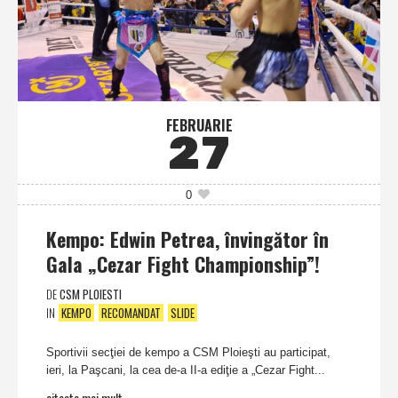
FEBRUARIE
27
0
Kempo: Edwin Petrea, învingător în
Gala „Cezar Fight Championship”!
DE
CSM PLOIESTI
IN
KEMPO
RECOMANDAT
SLIDE
Sportivii secţiei de kempo a CSM Ploieşti au participat,
ieri, la Paşcani, la cea de-a II-a ediţie a „Cezar Fight...
citeste mai mult