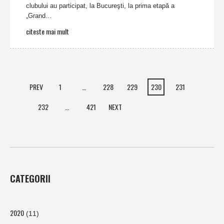
clubului au participat, la Bucureşti, la prima etapă a
„Grand...
citeste mai mult
PREV
1
…
228
229
230
231
232
…
421
NEXT
CATEGORII
2020
(11)