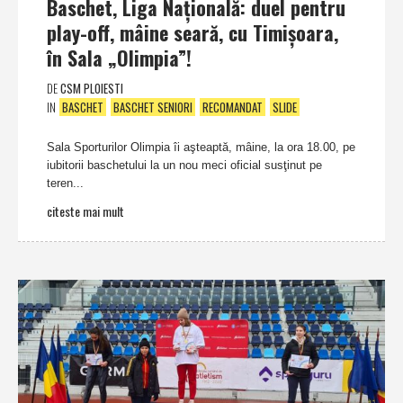
Baschet, Liga Naţională: duel pentru
play-off, mâine seară, cu Timişoara,
în Sala „Olimpia”!
DE
CSM PLOIESTI
IN
BASCHET
BASCHET SENIORI
RECOMANDAT
SLIDE
Sala Sporturilor Olimpia îi aşteaptă, mâine, la ora 18.00, pe
iubitorii baschetului la un nou meci oficial susţinut pe
teren...
citeste mai mult