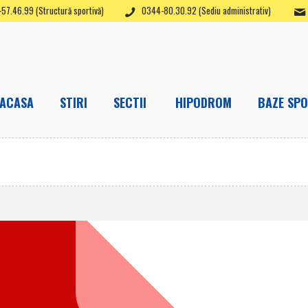
57.46.99 (Structură sportivă)
0344-80.30.92 (Sediu administrativ)
ACASA
STIRI
SECTII
HIPODROM
BAZE SPO