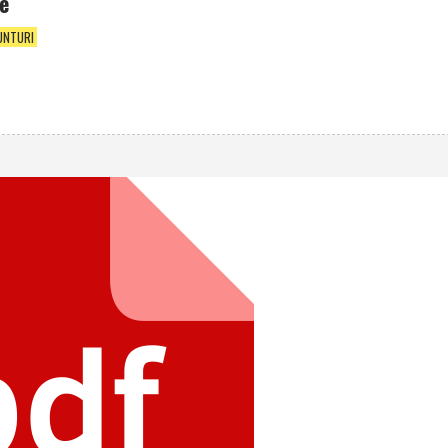
le
UNTURI