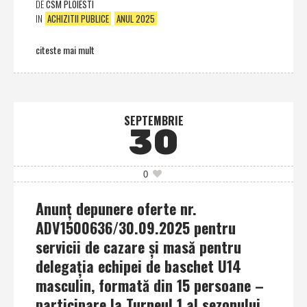
DE
CSM PLOIESTI
IN
ACHIZITII PUBLICE
ANUL 2025
citeste mai mult
SEPTEMBRIE
30
0
Anunţ depunere oferte nr.
ADV1500636/30.09.2025 pentru
servicii de cazare şi masă pentru
delegaţia echipei de baschet U14
masculin, formată din 15 persoane –
participare la Turneul 1 al sezonului