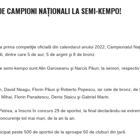
 DE CAMPIONI NAŢIONALI LA SEMI-KEMPO!
 la prima competiţie oficială din calendarul anului 2022, Campionatul Na
dintre care 5 de aur, 5 de argint şi 8 de bronz.
 de semi-kempo sunt Alin Garoseanu şi Narcis Păun, la seniori, respecti
ăun, David Neagu, Florin Păun şi Roberto Popescu, iar cele de bronz, d
ihai, Florin Panaitescu, Denis Staicu şi Gabriel Marin.
etrea, a înscris în concurs 29 de sportivi, la final declarându-se extre
concurenţe tot mai mari, de la an la an.
icipat peste 500 de sportivi de la aproape 50 de cluburi din ţară.