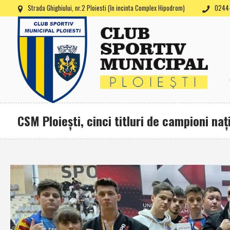
Strada Ghighiului, nr.2 Ploiesti (în incinta Complex Hipodrom)
0244-
CSM Ploieşti, cinci titluri de campioni na