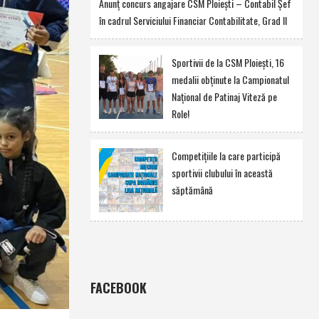
Anunţ concurs angajare CSM Ploieşti – Contabil Şef
în cadrul Serviciului Financiar Contabilitate, Grad II
Sportivii de la CSM Ploieşti, 16
medalii obţinute la Campionatul
Naţional de Patinaj Viteză pe
Role!
Competiţiile la care participă
sportivii clubului în această
săptămână
FACEBOOK