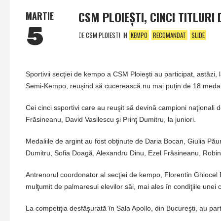
CSM PLOIEŞTI, CINCI TITLURI
MARTIE
5
DE
CSM PLOIESTI
IN
KEMPO
RECOMANDAT
SLIDE
Sportivii secţiei de kempo a CSM Ploieşti au participat, astăzi,
Semi-Kempo, reuşind să cucerească nu mai puţin de 18 medalii, 
Cei cinci ssportivi care au reuşit să devină campioni naţionali
Frăsineanu, David Vasilescu şi Prinţ Dumitru, la juniori.
Medaliile de argint au fost obţinute de Daria Bocan, Giulia P
Dumitru, Sofia Doagă, Alexandru Dinu, Ezel Frăsineanu, Robin M
Antrenorul coordonator al secţiei de kempo, Florentin Ghiocel P
mulţumit de palmaresul elevilor săi, mai ales în condiţiile unei 
La competiţia desfăşurată în Sala Apollo, din Bucureşti, au part