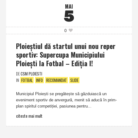
MAI
5
0
Ploieștiul dă startul unui nou reper
sportiv: Supercupa Municipiului
Ploiești la Fotbal – Ediția I!
DE
CSM PLOIESTI
IN
FOTBAL
INFO
RECOMANDAT
SLIDE
Municipiul Ploiești se pregătește să găzduiască un
eveniment sportiv de anvergură, menit să aducă în prim-
plan spiritul competiției, pasiunea pentru...
citeste mai mult