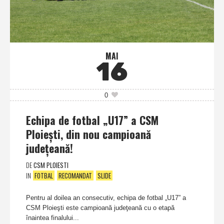
MAI
16
0
Echipa de fotbal „U17” a CSM
Ploieşti, din nou campioană
judeţeană!
DE
CSM PLOIESTI
IN
FOTBAL
RECOMANDAT
SLIDE
Pentru al doilea an consecutiv, echipa de fotbal „U17” a
CSM Ploieşti este campioană judeţeană cu o etapă
înaintea finalului...