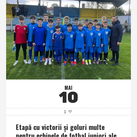
MAI
10
1
Etapă cu victorii şi goluri multe
pentru echipele de fotbal juniori ale