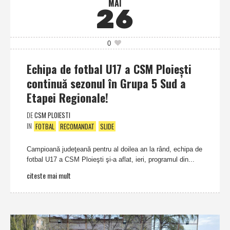
MAI
26
0
Echipa de fotbal U17 a CSM Ploieşti
continuă sezonul în Grupa 5 Sud a
Etapei Regionale!
DE
CSM PLOIESTI
IN
FOTBAL
RECOMANDAT
SLIDE
Campioană judeţeană pentru al doilea an la rând, echipa de
fotbal U17 a CSM Ploieşti şi-a aflat, ieri, programul din...
citeste mai mult