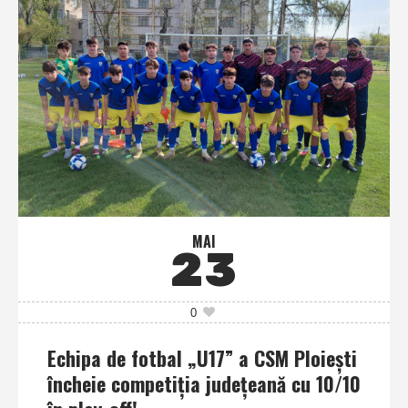
MAI
23
0
Echipa de fotbal „U17” a CSM Ploieşti
încheie competiţia judeţeană cu 10/10