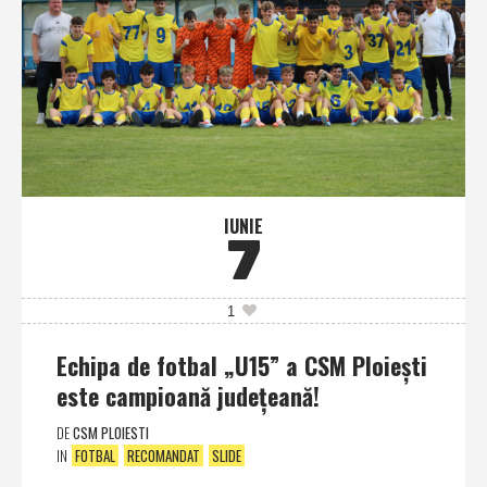
IUNIE
7
1
Echipa de fotbal „U15” a CSM Ploieşti
este campioană judeţeană!
DE
CSM PLOIESTI
IN
FOTBAL
RECOMANDAT
SLIDE