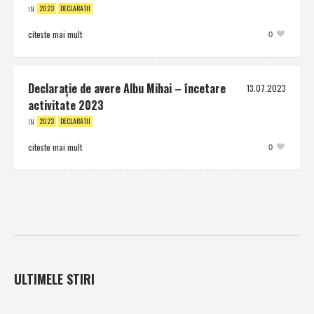
2023
DECLARATII
IN
citeste mai mult
0
Declaraţie de avere Albu Mihai – încetare
13.07.2023
activitate 2023
2023
DECLARATII
IN
citeste mai mult
0
ULTIMELE STIRI