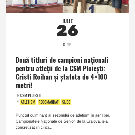
IULIE
26
0
Două titluri de campioni naţionali
pentru atleţii de la CSM Ploieşti:
Cristi Roiban şi ştafeta de 4×100
metri!
DE
CSM PLOIESTI
IN
ATLETISM
RECOMANDAT
SLIDE
Punctul culminant al sezonului de atletism în aer liber,
Campionatele Naţionale de Seniori de la Craiova, s-a
concretizat în cinci...