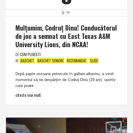
0
Mulţumim, Codruţ Dinu! Conducătorul
de joc a semnat cu East Texas A&M
University Lions, din NCAA!
DE
CSM PLOIESTI
IN
BASCHET
BASCHET SENIORI
RECOMANDAT
SLIDE
După şapte sezoane petrecute în galben-albastru, a venit
momentul să ne despărţim de Codruţ Dinu (19 ani), sportiv
care poate...
citeste mai mult