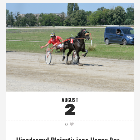
AUGUST
2
0
Hipodromul Ploieşti: iapa Happy Day,