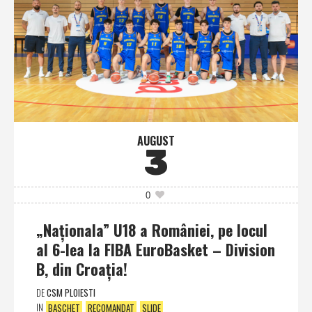
AUGUST
3
0
„Naţionala” U18 a României, pe locul
al 6-lea la FIBA EuroBasket – Division
B, din Croaţia!
DE
CSM PLOIESTI
IN
BASCHET
RECOMANDAT
SLIDE