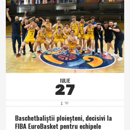
IULIE
27
1
Baschetbaliştii ploieşteni, decisivi la
FIBA EuroBasket pentru echipele