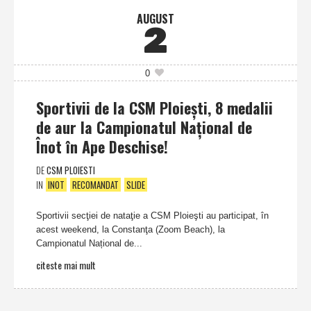
AUGUST
2
0
Sportivii de la CSM Ploieşti, 8 medalii
de aur la Campionatul Național de
Înot în Ape Deschise!
DE
CSM PLOIESTI
IN
INOT
RECOMANDAT
SLIDE
Sportivii secţiei de nataţie a CSM Ploieşti au participat, în
acest weekend, la Constanţa (Zoom Beach), la
Campionatul Național de...
citeste mai mult