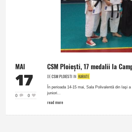
MAI
CSM Ploieşti, 17 medalii la Cam
17
DE
CSM PLOIESTI
IN
KARATE
În perioada 14-15 mai, Sala Polivalentă din Iaşi a 
juniori...
0
0
read more