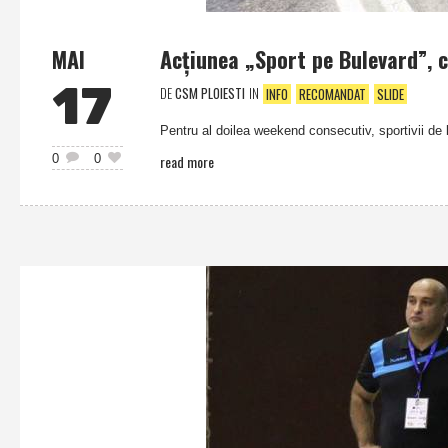
MAI
Acţiunea „Sport pe Bulevard”, c
17
DE
CSM PLOIESTI
IN
INFO
RECOMANDAT
SLIDE
Pentru al doilea weekend consecutiv, sportivii de l
read more
0
0