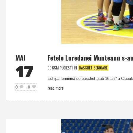
MAI
Fetele Loredanei Munteanu s-au 
17
DE
CSM PLOIESTI
IN
BASCHET SENIOARE
Echipa feminină de baschet „sub 16 ani” a Clubului
read more
0
0