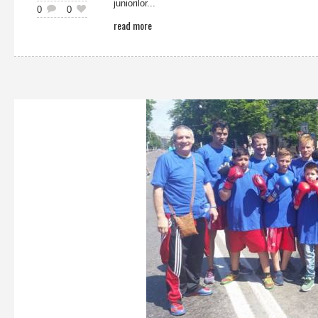
juniorilor...
0
0
read more