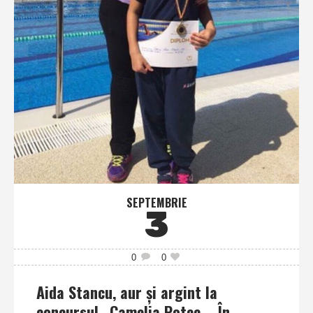
SEPTEMBRIE
3
0
0
Aida Stancu, aur şi argint la
concursul „Camelia Potec – În