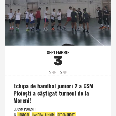
SEPTEMBRIE
3
0
0
Echipa de handbal juniori 2 a CSM
Ploieşti a câştigat turneul de la
Moreni!
DE
CSM PLOIESTI
IN
HANDBAL
HANDBAL JUNIORI
RECOMANDAT