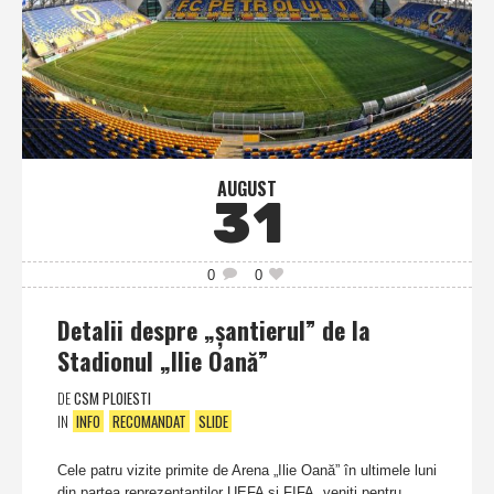
AUGUST
31
0
0
Detalii despre „şantierul” de la
Stadionul „Ilie Oană”
DE
CSM PLOIESTI
IN
INFO
RECOMANDAT
SLIDE
Cele patru vizite primite de Arena „Ilie Oană” în ultimele luni
din partea reprezentanţilor UEFA şi FIFA, veniţi pentru