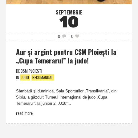
SEPTEMBRIE
10
0
0
Aur şi argint pentru CSM Ploieşti la
„Cupa Temerarul” la judo!
DE
CSM PLOIESTI
IN
JUDO
RECOMANDAT
Sâmbătă şi duminică, Sala Sporturilor „Transilvania”, din
Sibiu, a găzduit Turneul Internaţional de judo „Cupa
Temerarul”, la juniori 2, „U18”...
read more