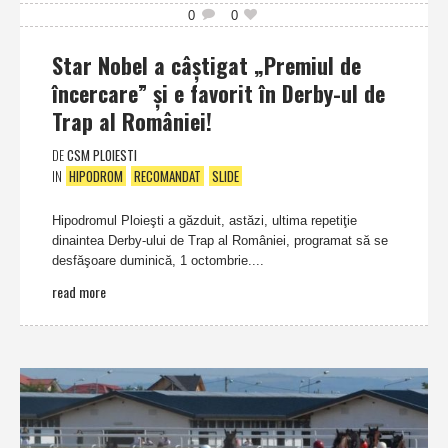
0
0
Star Nobel a câştigat „Premiul de
încercare” şi e favorit în Derby-ul de
Trap al României!
DE
CSM PLOIESTI
IN
HIPODROM
RECOMANDAT
SLIDE
Hipodromul Ploieşti a găzduit, astăzi, ultima repetiţie
dinaintea Derby-ului de Trap al României, programat să se
desfăşoare duminică, 1 octombrie....
read more