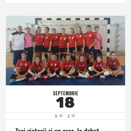
SEPTEMBRIE
18
0
2
Trei victorii şi un eşec, la debut,