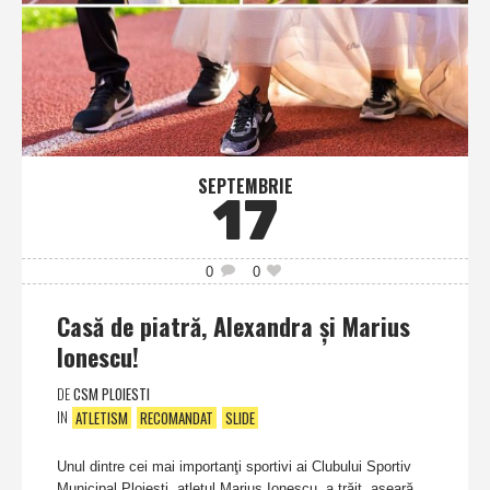
SEPTEMBRIE
17
0
0
Casă de piatră, Alexandra şi Marius
Ionescu!
DE
CSM PLOIESTI
IN
ATLETISM
RECOMANDAT
SLIDE
Unul dintre cei mai importanţi sportivi ai Clubului Sportiv
Municipal Ploieşti, atletul Marius Ionescu, a trăit, aseară,