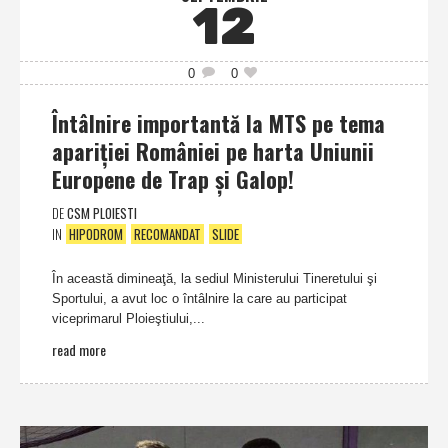
12
0
0
Întâlnire importantă la MTS pe tema
apariţiei României pe harta Uniunii
Europene de Trap şi Galop!
DE
CSM PLOIESTI
IN
HIPODROM
RECOMANDAT
SLIDE
În această dimineaţă, la sediul Ministerului Tineretului şi
Sportului, a avut loc o întâlnire la care au participat
viceprimarul Ploieştiului,...
read more