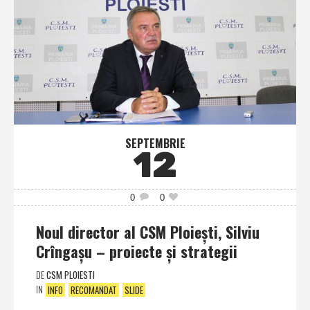
SEPTEMBRIE
12
0
0
Noul director al CSM Ploieşti, Silviu
Crîngaşu – proiecte şi strategii
DE
CSM PLOIESTI
IN
INFO
RECOMANDAT
SLIDE