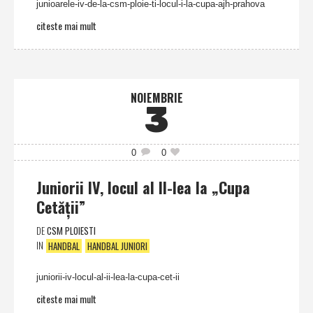
junioarele-iv-de-la-csm-ploie-ti-locul-i-la-cupa-ajh-prahova
citeste mai mult
NOIEMBRIE
3
0
0
Juniorii IV, locul al II-lea la „Cupa
Cetăţii”
DE
CSM PLOIESTI
IN
HANDBAL
HANDBAL JUNIORI
juniorii-iv-locul-al-ii-lea-la-cupa-cet-ii
citeste mai mult