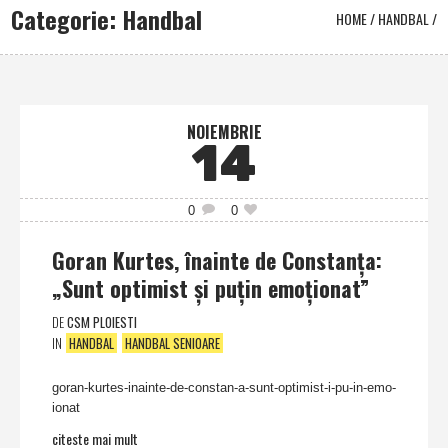
Categorie: Handbal
HOME
/
HANDBAL
/
NOIEMBRIE
14
0
0
Goran Kurtes, înainte de Constanţa:
„Sunt optimist şi puţin emoţionat”
DE
CSM PLOIESTI
IN
HANDBAL
HANDBAL SENIOARE
goran-kurtes-inainte-de-constan-a-sunt-optimist-i-pu-in-emo-
ionat
citeste mai mult