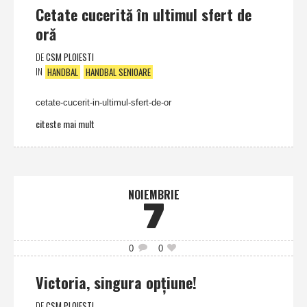
Cetate cucerită în ultimul sfert de
oră
DE
CSM PLOIESTI
IN
HANDBAL
HANDBAL SENIOARE
cetate-cucerit-in-ultimul-sfert-de-or
citeste mai mult
NOIEMBRIE
7
0
0
Victoria, singura opţiune!
DE
CSM PLOIESTI