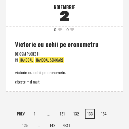
NOIEMBRIE
2
0
0
Victorie cu ochii pe cronometru
DE
CSM PLOIESTI
IN
HANDBAL
HANDBAL SENIOARE
victorie-cu-ochii-pe-cronometru
citeste mai mult
PREV
1
…
131
132
133
134
135
…
142
NEXT