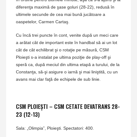
diferenţa maximă de şase goluri (28-22), redusă în
ultimele secunde de cea mai bună jucătoare a
oaspetelor, Carmen Cartaş.
Cu încă trei puncte în cont, venite după un meci care
a arătat cât de important este în handbal să ai un lot
cât de cât echilibrat şi o rotaţie pe măsură, CSM
Ploieşti s-a instalat pe ultima poziţie de play-off şi
speră ca, după meciul din ultima etapă a turului, de la
Constanţa, să-şi asigure o iarnă şi mai liniştită, cu un
avans mai clar faţă de echipele de sub linie.
CSM PLOIEŞTI – CSM CETATE DEVATRANS 28-
23 (12-13)
Sala: „Olimpia”, Ploieşti. Spectatori: 400.