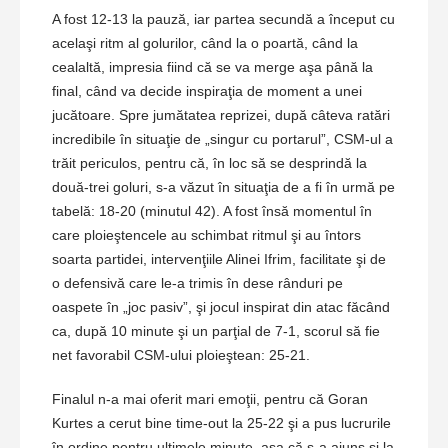
A fost 12-13 la pauză, iar partea secundă a început cu
acelaşi ritm al golurilor, când la o poartă, când la
cealaltă, impresia fiind că se va merge aşa până la
final, când va decide inspiraţia de moment a unei
jucătoare. Spre jumătatea reprizei, după câteva ratări
incredibile în situaţie de „singur cu portarul”, CSM-ul a
trăit periculos, pentru că, în loc să se desprindă la
două-trei goluri, s-a văzut în situaţia de a fi în urmă pe
tabelă: 18-20 (minutul 42). A fost însă momentul în
care ploieştencele au schimbat ritmul şi au întors
soarta partidei, intervenţiile Alinei Ifrim, facilitate şi de
o defensivă care le-a trimis în dese rânduri pe
oaspete în „joc pasiv”, şi jocul inspirat din atac făcând
ca, după 10 minute şi un parţial de 7-1, scorul să fie
net favorabil CSM-ului ploieştean: 25-21.
Finalul n-a mai oferit mari emoţii, pentru că Goran
Kurtes a cerut bine time-out la 25-22 şi a pus lucrurile
în ordine pentru ultimele minute, aşa că s-a ajuns şi la