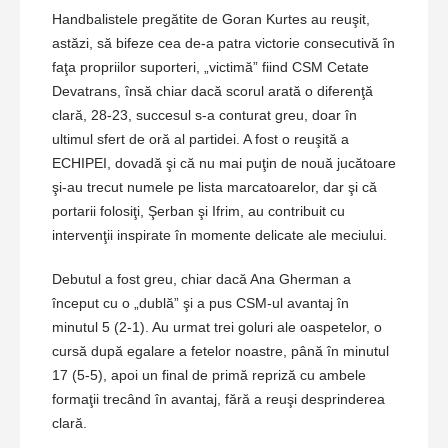
Handbalistele pregătite de Goran Kurtes au reuşit,
astăzi, să bifeze cea de-a patra victorie consecutivă în
faţa propriilor suporteri, „victimă” fiind CSM Cetate
Devatrans, însă chiar dacă scorul arată o diferenţă
clară, 28-23, succesul s-a conturat greu, doar în
ultimul sfert de oră al partidei. A fost o reuşită a
ECHIPEI, dovadă şi că nu mai puţin de nouă jucătoare
şi-au trecut numele pe lista marcatoarelor, dar şi că
portarii folosiţi, Şerban şi Ifrim, au contribuit cu
intervenţii inspirate în momente delicate ale meciului.
Debutul a fost greu, chiar dacă Ana Gherman a
început cu o „dublă” şi a pus CSM-ul avantaj în
minutul 5 (2-1). Au urmat trei goluri ale oaspetelor, o
cursă după egalare a fetelor noastre, până în minutul
17 (5-5), apoi un final de primă repriză cu ambele
formaţii trecând în avantaj, fără a reuşi desprinderea
clară.