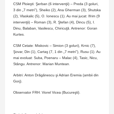
CSM Ploieşti: Şerban (6 intervenţii) – Preda (3 goluri,
3 din „7 metri”), Sheiko (2), Ana Gherman (3), Shutska
(2), Vlaskalic (5), O. Ionescu (1). Au mai jucat: Ifrim (9
intervenţii) – Roman (3), R. Ştefan (4), Dincu (5), I.
Dinu, Balaban, Vasilescu, Chiricuţă. Antrenor: Goran
Kurtes.
CSM Cetate: Miskovic – Simion (3 goluri), Krnic (7),
Şovar, Din (1), Cartaş (7, 1 din „7 metri”), Rusu (1). Au
mai evoluat: Suba, Poenaru – Malac (4), Tasic, Nicu,
Stângu. Antrenor: Marian Muntean.
Arbitri: Anton Drăgănescu şi Adrian Eremia (ambii din
Gorj).
Observator FRH: Viorel Vicea (Bucureşti).