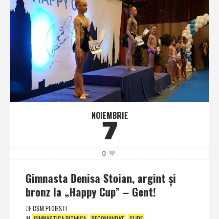
NOIEMBRIE
7
0
Gimnasta Denisa Stoian, argint şi
bronz la „Happy Cup” – Gent!
DE
CSM PLOIESTI
IN
GIMNASTICA RITMICA
RECOMANDAT
SLIDE