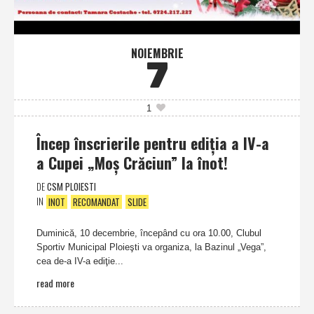
NOIEMBRIE
7
1
Încep înscrierile pentru ediţia a IV-a
a Cupei „Moş Crăciun” la înot!
DE
CSM PLOIESTI
IN
INOT
RECOMANDAT
SLIDE
Duminică, 10 decembrie, începând cu ora 10.00, Clubul
Sportiv Municipal Ploieşti va organiza, la Bazinul „Vega”,
cea de-a IV-a ediţie...
read more