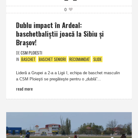
0
Dublu impact în Ardeal:
baschetbaliştii joacă la Sibiu şi
Braşov!
DE
CSM PLOIESTI
IN
BASCHET
BASCHET SENIORI
RECOMANDAT
SLIDE
Lideră a Grupei a 2-a a Ligii I, echipa de baschet masculin
a CSM Ploieşti se pregăteşte pentru o „dublă”...
read more