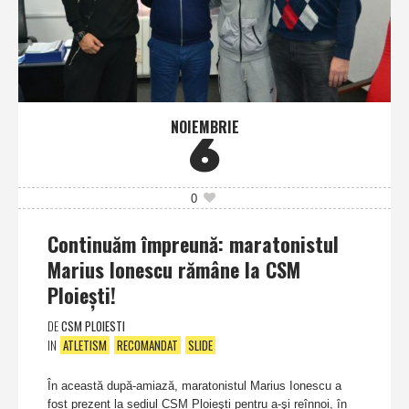
NOIEMBRIE
6
0
Continuăm împreună: maratonistul
Marius Ionescu rămâne la CSM
Ploieşti!
DE
CSM PLOIESTI
IN
ATLETISM
RECOMANDAT
SLIDE
În această după-amiază, maratonistul Marius Ionescu a
fost prezent la sediul CSM Ploieşti pentru a-şi reînnoi, în