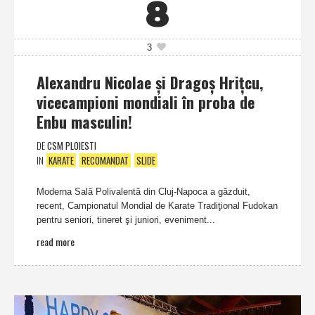
8
3
Alexandru Nicolae şi Dragoş Hriţcu,
vicecampioni mondiali în proba de
Enbu masculin!
DE
CSM PLOIESTI
IN
KARATE
RECOMANDAT
SLIDE
Moderna Sală Polivalentă din Cluj-Napoca a găzduit,
recent, Campionatul Mondial de Karate Tradiţional Fudokan
pentru seniori, tineret şi juniori, eveniment...
read more