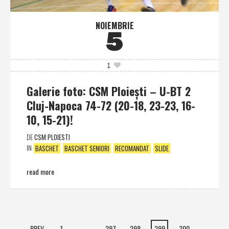
NOIEMBRIE
5
1
Galerie foto: CSM Ploieşti – U-BT 2
Cluj-Napoca 74-72 (20-18, 23-23, 16-
10, 15-21)!
DE
CSM PLOIESTI
IN
BASCHET
BASCHET SENIORI
RECOMANDAT
SLIDE
read more
PREV
1
…
297
298
299
300