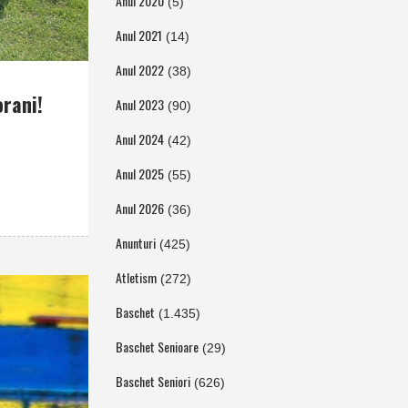
Anul 2020
(5)
Anul 2021
(14)
Anul 2022
(38)
orani!
Anul 2023
(90)
Anul 2024
(42)
Anul 2025
(55)
Anul 2026
(36)
Anunturi
(425)
Atletism
(272)
Baschet
(1.435)
Baschet Senioare
(29)
Baschet Seniori
(626)