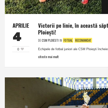
APRILIE
Victorii pe linie, în această să
Ploieşti!
4
DE
CSM PLOIESTI
IN
FOTBAL
RECOMANDAT
Echipele de fotbal juniori ale CSM Ploieşti încheie 
0
citeste mai mult