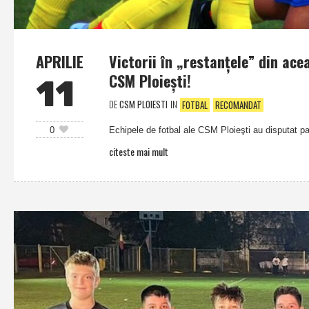
APRILIE
Victorii în „restanţele” din ace
CSM Ploieşti!
11
DE
CSM PLOIESTI
IN
FOTBAL
RECOMANDAT
Echipele de fotbal ale CSM Ploieşti au disputat pat
0
citeste mai mult