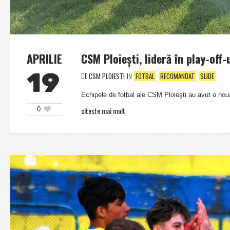
APRILIE
CSM Ploieşti, lideră în play-off
19
DE
CSM PLOIESTI
IN
FOTBAL
RECOMANDAT
SLIDE
Echipele de fotbal ale CSM Ploieşti au avut o nouă
citeste mai mult
0