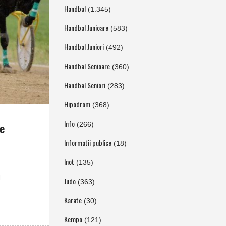
Handbal
(1.345)
Handbal Junioare
(583)
Handbal Juniori
(492)
Handbal Senioare
(360)
Handbal Seniori
(283)
Hipodrom
(368)
Info
e
(266)
Informatii publice
(18)
Inot
(135)
l
Judo
(363)
Karate
(30)
Kempo
(121)