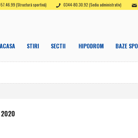
57.46.99 (Structură sportivă)
0344-80.30.92 (Sediu administrativ)
ACASA
STIRI
SECTII
HIPODROM
BAZE SPO
e 2020