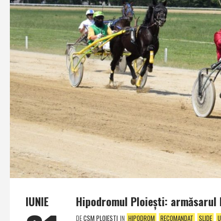
IUNIE
Hipodromul Ploieşti: armăsarul N
DE
CSM PLOIESTI
IN
HIPODROM
RECOMANDAT
SLIDE
U