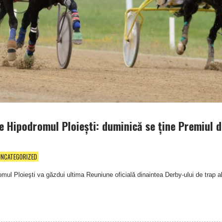
e Hipodromul Ploieşti: duminică se ţine Premiul d
UNCATEGORIZED
mul Ploieşti va găzdui ultima Reuniune oficială dinaintea Derby-ului de trap a