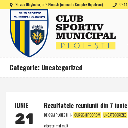
Strada Ghighiului, nr.2 Ploiesti (în incinta Complex Hipodrom)
0244-
Categorie: Uncategorized
IUNIE
Rezultatele reuniunii din 7 iuni
21
DE
CSM PLOIESTI
IN
CURSE-HIPODROM
UNCATEGORIZED
citeste mai mult