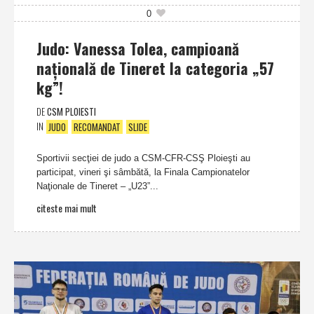
0
Judo: Vanessa Tolea, campioană
naţională de Tineret la categoria „57
kg”!
DE
CSM PLOIESTI
IN
JUDO
RECOMANDAT
SLIDE
Sportivii secţiei de judo a CSM-CFR-CSŞ Ploieşti au
participat, vineri şi sâmbătă, la Finala Campionatelor
Naţionale de Tineret – „U23”...
citeste mai mult