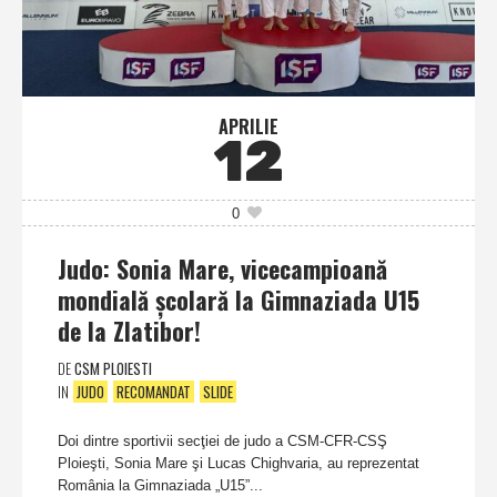
APRILIE
12
0
Judo: Sonia Mare, vicecampioană
mondială şcolară la Gimnaziada U15
de la Zlatibor!
DE
CSM PLOIESTI
IN
JUDO
RECOMANDAT
SLIDE
Doi dintre sportivii secţiei de judo a CSM-CFR-CSŞ
Ploieşti, Sonia Mare şi Lucas Chighvaria, au reprezentat
România la Gimnaziada „U15”...