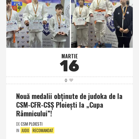
MARTIE
16
0
Nouă medalii obţinute de judoka de la
CSM-CFR-CSŞ Ploieşti la „Cupa
Râmnicului”!
DE
CSM PLOIESTI
IN
JUDO
RECOMANDAT