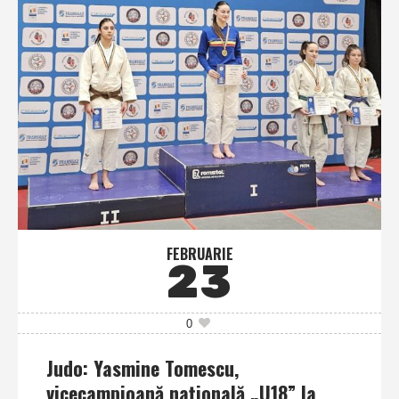
FEBRUARIE
23
0
Judo: Yasmine Tomescu,
vicecampioană naţională „U18” la