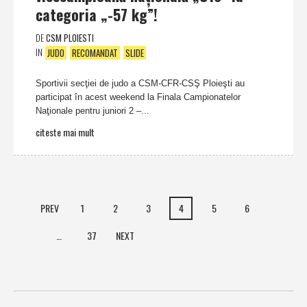
categoria „-57 kg”!
DE
CSM PLOIESTI
IN
JUDO
RECOMANDAT
SLIDE
Sportivii secţiei de judo a CSM-CFR-CSŞ Ploieşti au
participat în acest weekend la Finala Campionatelor
Naţionale pentru juniori 2 –...
citeste mai mult
PREV
1
2
3
4
5
6
…
37
NEXT