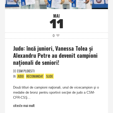
MAI
11
0
Judo: încă juniori, Vanessa Tolea şi
Alexandru Petre au devenit campioni
naţionali de seniori!
DE
CSM PLOIESTI
IN
JUDO
RECOMANDAT
SLIDE
Două titluri de campioni naţionali, unul de vicecampion şi o
medalie de bronz pentru sportivii secţiei de judo a CSM-
CFR-CSŞ...
citeste mai mult