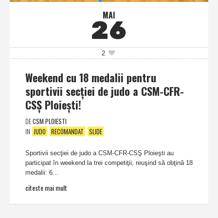
MAI
26
2
Weekend cu 18 medalii pentru
sportivii secţiei de judo a CSM-CFR-
CSŞ Ploieşti!
DE
CSM PLOIESTI
IN
JUDO
RECOMANDAT
SLIDE
Sportivii secţiei de judo a CSM-CFR-CSŞ Ploieşti au
participat în weekend la trei competiţii, reuşind să obţină 18
medalii: 6...
citeste mai mult