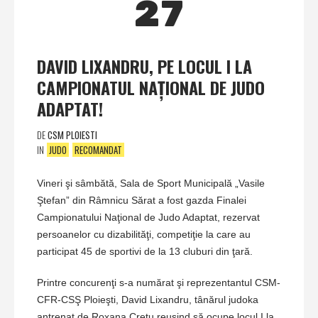
27
DAVID LIXANDRU, PE LOCUL I LA
CAMPIONATUL NAŢIONAL DE JUDO
ADAPTAT!
DE
CSM PLOIESTI
IN
JUDO
RECOMANDAT
Vineri şi sâmbătă, Sala de Sport Municipală „Vasile
Ştefan” din Râmnicu Sărat a fost gazda Finalei
Campionatului Naţional de Judo Adaptat, rezervat
persoanelor cu dizabilităţi, competiţie la care au
participat 45 de sportivi de la 13 cluburi din ţară.
Printre concurenţi s-a numărat şi reprezentantul CSM-
CFR-CSŞ Ploieşti, David Lixandru, tânărul judoka
antrenat de Roxana Creţu reuşind să ocupe locul I la