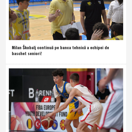
Milan Škobalj continuă pe banca tehnică a echipei de
baschet seniori!