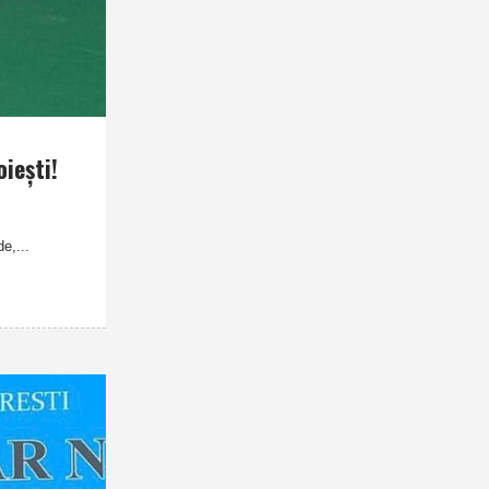
ieşti!
e,...