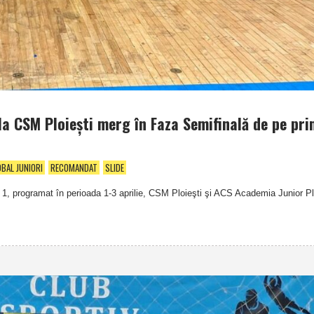
e la CSM Ploieşti merg în Faza Semifinală de pe pri
BAL JUNIORI
RECOMANDAT
SLIDE
or 1, programat în perioada 1-3 aprilie, CSM Ploieşti şi ACS Academia Junior Plo