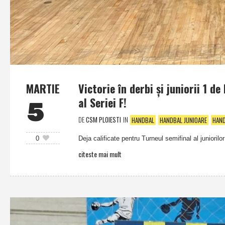
MARTIE
Victorie în derbi şi juniorii 1 d
al Seriei F!
5
DE
CSM PLOIESTI
IN
HANDBAL
HANDBAL JUNIOARE
HAND
Deja calificate pentru Turneul semifinal al junioril
0
citeste mai mult