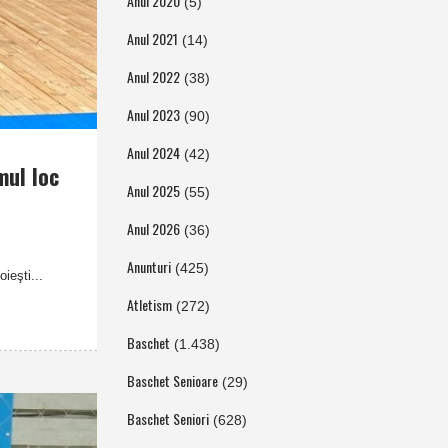
Anul 2020
(5)
Anul 2021
(14)
Anul 2022
(38)
Anul 2023
(90)
Anul 2024
(42)
mul loc
Anul 2025
(55)
Anul 2026
(36)
Anunturi
(425)
ieşti...
Atletism
(272)
Baschet
(1.438)
Baschet Senioare
(29)
Baschet Seniori
(628)