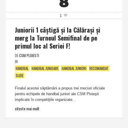
8
1
Juniorii 1 câştigă şi la Călăraşi şi
merg la Turneul Semifinal de pe
primul loc al Seriei F!
DE
CSM PLOIESTI
IN
HANDBAL
HANDBAL JUNIOARE
HANDBAL JUNIORI
RECOMANDAT
SLIDE
Finalul acestei săptămâni a propus trei meciuri oficiale
pentru echipele de handbal juniori ale CSM Ploieşti
implicate în competiţiile organizate...
citeste mai mult