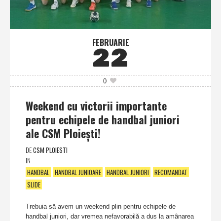
FEBRUARIE
22
0
Weekend cu victorii importante
pentru echipele de handbal juniori
ale CSM Ploieşti!
DE
CSM PLOIESTI
IN
HANDBAL
HANDBAL JUNIOARE
HANDBAL JUNIORI
RECOMANDAT
SLIDE
Trebuia să avem un weekend plin pentru echipele de
handbal juniori, dar vremea nefavorabilă a dus la amânarea