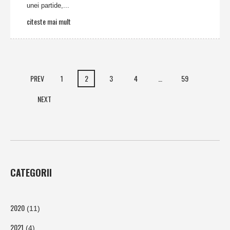
unei partide,...
citeste mai mult
PREV
1
2
3
4
…
59
NEXT
CATEGORII
2020
(11)
2021
(4)