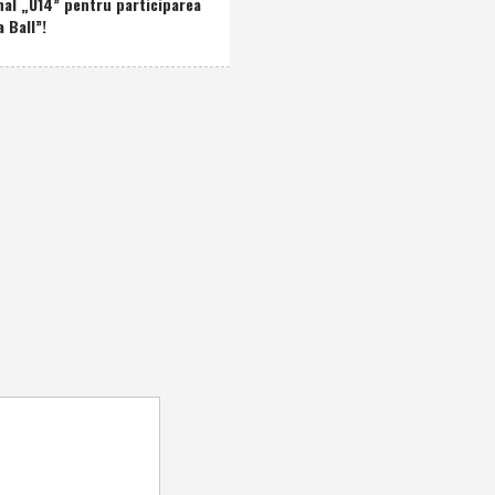
nal „U14” pentru participarea
a Ball”!