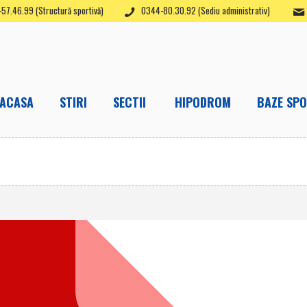
57.46.99 (Structură sportivă)
0344-80.30.92 (Sediu administrativ)
ACASA
STIRI
SECTII
HIPODROM
BAZE SPO