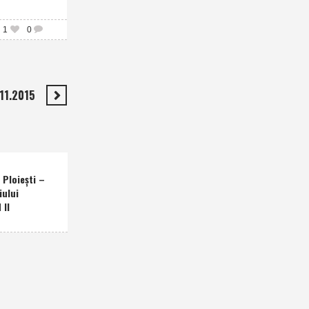
1
0
11.2015
Ploieşti –
iului
 II