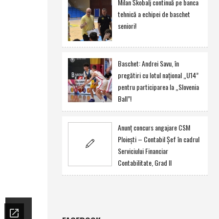
Milan Škobalj continuă pe banca
tehnică a echipei de baschet
seniori!
Baschet: Andrei Savu, în
pregătiri cu lotul naţional „U14”
pentru participarea la „Slovenia
Ball”!
Anunţ concurs angajare CSM
Ploieşti – Contabil Şef în cadrul
Serviciului Financiar
Contabilitate, Grad II