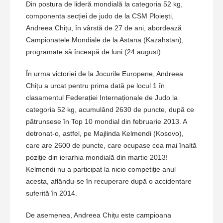
Din postura de lideră mondială la categoria 52 kg,
componenta secției de judo de la CSM Ploiești,
Andreea Chițu, în vârstă de 27 de ani, abordează
Campionatele Mondiale de la Astana (Kazahstan),
programate să înceapă de luni (24 august).
În urma victoriei de la Jocurile Europene, Andreea
Chițu a urcat pentru prima dată pe locul 1 în
clasamentul Federației Internaționale de Judo la
categoria 52 kg, acumulând 2630 de puncte, după ce
pătrunsese în Top 10 mondial din februarie 2013. A
detronat-o, astfel, pe Majlinda Kelmendi (Kosovo),
care are 2600 de puncte, care ocupase cea mai înaltă
poziție din ierarhia mondială din martie 2013!
Kelmendi nu a participat la nicio competiție anul
acesta, aflându-se în recuperare după o accidentare
suferită în 2014.
De asemenea, Andreea Chițu este campioana