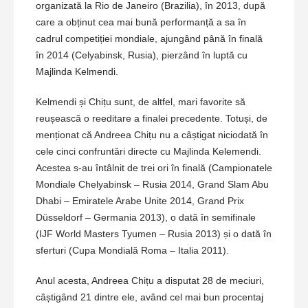
organizată la Rio de Janeiro (Brazilia), în 2013, după
care a obținut cea mai bună performanță a sa în
cadrul competiției mondiale, ajungând până în finală
în 2014 (Celyabinsk, Rusia), pierzând în luptă cu
Majlinda Kelmendi.
Kelmendi și Chițu sunt, de altfel, mari favorite să
reușească o reeditare a finalei precedente. Totuși, de
menționat că Andreea Chițu nu a câștigat niciodată în
cele cinci confruntări directe cu Majlinda Kelemendi.
Acestea s-au întâlnit de trei ori în finală (Campionatele
Mondiale Chelyabinsk – Rusia 2014, Grand Slam Abu
Dhabi – Emiratele Arabe Unite 2014, Grand Prix
Düsseldorf – Germania 2013), o dată în semifinale
(IJF World Masters Tyumen – Rusia 2013) și o dată în
sferturi (Cupa Mondială Roma – Italia 2011).
Anul acesta, Andreea Chițu a disputat 28 de meciuri,
câștigând 21 dintre ele, având cel mai bun procentaj