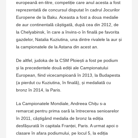
europeană en-titre, competiție care anul acesta a fost
reprezentată de concursul disputat în cadrul Jocurilor
Europene de la Baku. Aceasta a fost a doua medalie
de aur continentală câștigată, după cea din 2012, de
la Chelyabinsk, în care a învins-o în finală pe favorita
gazdelor, Natalia Kuziutina, una dintre rivalele la aur și
la campionatele de la Astana din acest an.
De altfel, judoka de la CSM Ploiești a fost pe podium
și la precedentele două ediții ale Campionatului
European, fiind vicecampioană în 2013, la Budapesta
(a pierdut cu Kuziutina, în finală), și medaliată cu
bronz în 2014, la Paris.
La Campionatele Mondiale, Andreea Chițu s-a
remarcat pentru prima oară la întrecerea senioarelor
în 2011, câștigând medalia de bronz la ediția
desfășurată în capitala Franței, Paris. A urmat apoi o
clasare în afara podiumului, pe locul 5, la ediția