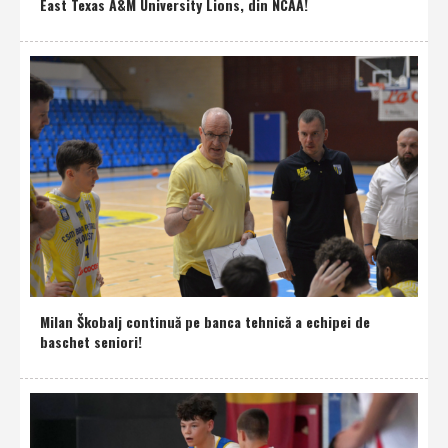
East Texas A&M University Lions, din NCAA!
Milan Škobalj continuă pe banca tehnică a echipei de
baschet seniori!