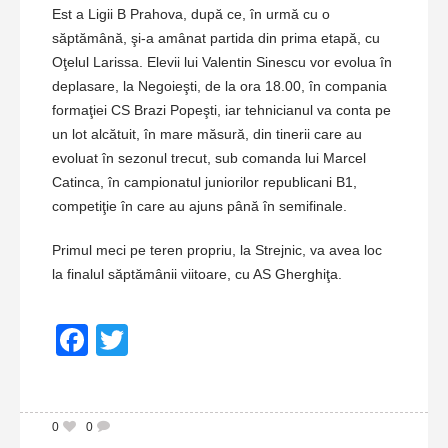
Est a Ligii B Prahova, după ce, în urmă cu o
săptămână, şi-a amânat partida din prima etapă, cu
Oţelul Larissa. Elevii lui Valentin Sinescu vor evolua în
deplasare, la Negoieşti, de la ora 18.00, în compania
formaţiei CS Brazi Popeşti, iar tehnicianul va conta pe
un lot alcătuit, în mare măsură, din tinerii care au
evoluat în sezonul trecut, sub comanda lui Marcel
Catinca, în campionatul juniorilor republicani B1,
competiţie în care au ajuns până în semifinale.
Primul meci pe teren propriu, la Strejnic, va avea loc
la finalul săptămânii viitoare, cu AS Gherghiţa.
Facebook
Twitter
0
0