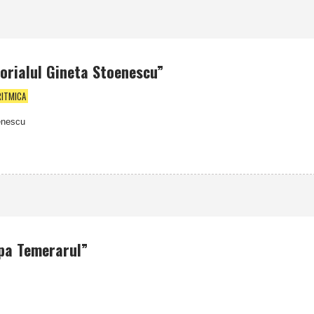
orialul Gineta Stoenescu”
RITMICA
oenescu
upa Temerarul”