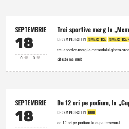
SEPTEMBRIE
Trei sportive merg la „Mem
18
DE
CSM PLOIESTI
IN
GIMNASTICA
GIMNASTICA 
trei-sportive-merg-la-memorialul-gineta-st
citeste mai mult
0
0
SEPTEMBRIE
De 12 ori pe podium, la „C
18
DE
CSM PLOIESTI
IN
JUDO
de-12-ori-pe-podium-la-cupa-temerarul