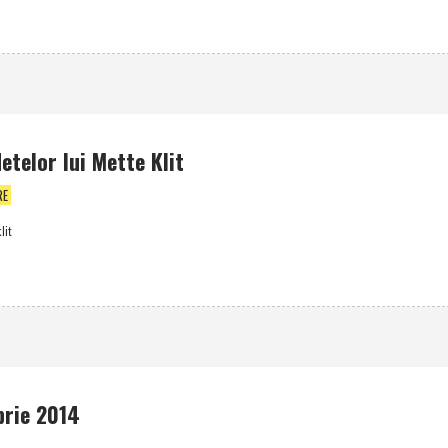
etelor lui Mette Klit
RE
lit
brie 2014