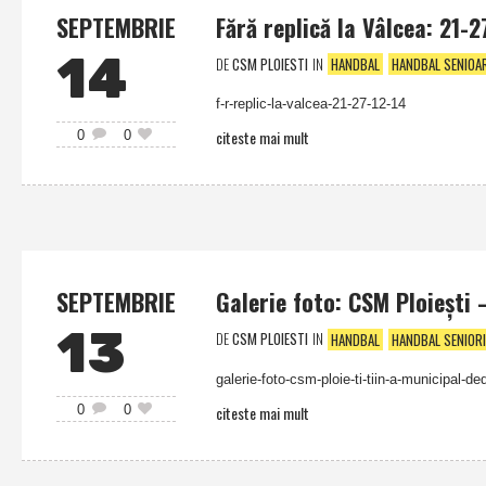
SEPTEMBRIE
Fără replică la Vâlcea: 21-2
14
DE
CSM PLOIESTI
IN
HANDBAL
HANDBAL SENIOA
f-r-replic-la-valcea-21-27-12-14
citeste mai mult
0
0
SEPTEMBRIE
Galerie foto: CSM Ploieşti 
13
DE
CSM PLOIESTI
IN
HANDBAL
HANDBAL SENIORI
galerie-foto-csm-ploie-ti-tiin-a-municipal-d
citeste mai mult
0
0