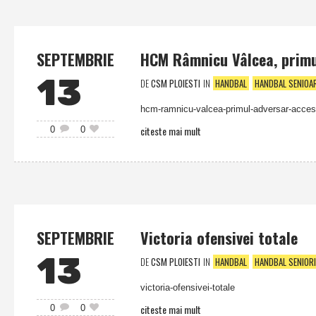
SEPTEMBRIE
HCM Râmnicu Vâlcea, primu
13
DE
CSM PLOIESTI
IN
HANDBAL
HANDBAL SENIOA
hcm-ramnicu-valcea-primul-adversar-accesi
citeste mai mult
0
0
SEPTEMBRIE
Victoria ofensivei totale
13
DE
CSM PLOIESTI
IN
HANDBAL
HANDBAL SENIORI
victoria-ofensivei-totale
citeste mai mult
0
0