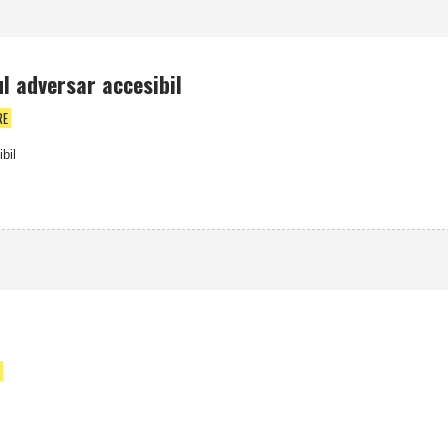
l adversar accesibil
RE
bil