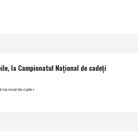
bile, la Campionatul Naţional de cadeţi
l-na-ional-de-cade-i