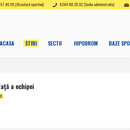
57.46.99 (Structură sportivă)
0344-80.30.92 (Sediu administrativ)
ACASA
STIRI
SECTII
HIPODROM
BAZE SPO
aţă a echipei
RE