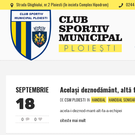
Strada Ghighiului, nr.2 Ploiesti (în incinta Complex Hipodrom)
0244-
SEPTEMBRIE
Acelaşi deznodământ, altă f
18
DE
CSM PLOIESTI
IN
HANDBAL
HANDBAL SENIOA
acela-i-deznod-mant-alt-fa-a-echipei
citeste mai mult
0
0