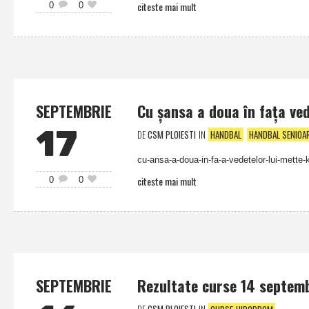
citeste mai mult
0
0
SEPTEMBRIE
Cu şansa a doua în faţa ved
17
DE
CSM PLOIESTI
IN
HANDBAL
HANDBAL SENIOA
cu-ansa-a-doua-in-fa-a-vedetelor-lui-mette-k
citeste mai mult
0
0
SEPTEMBRIE
Rezultate curse 14 septem