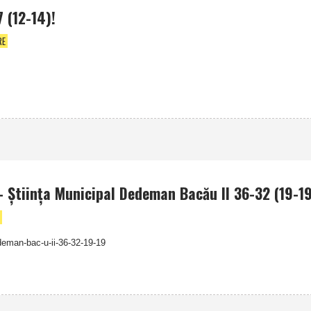
7 (12-14)!
RE
– Ştiinţa Municipal Dedeman Bacău II 36-32 (19-1
edeman-bac-u-ii-36-32-19-19