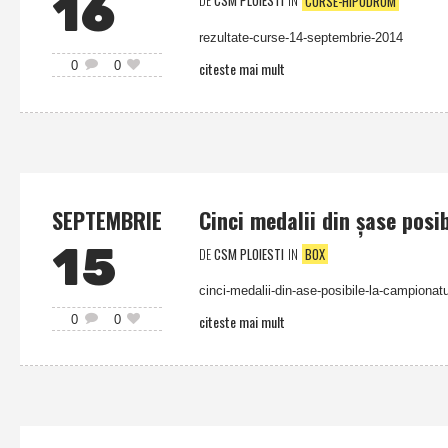
16
DE
CSM PLOIESTI
IN
CURSE-HIPODROM
rezultate-curse-14-septembrie-2014
citeste mai mult
0
0
SEPTEMBRIE
Cinci medalii din şase posi
15
DE
CSM PLOIESTI
IN
BOX
cinci-medalii-din-ase-posibile-la-campionatu
citeste mai mult
0
0