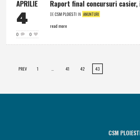
APRILIE
Raport final concursuri casier, i
4
DE
CSM PLOIESTI
IN
ANUNTURI
read more
0
0
PREV
1
…
41
42
43
CSM PLOIEST