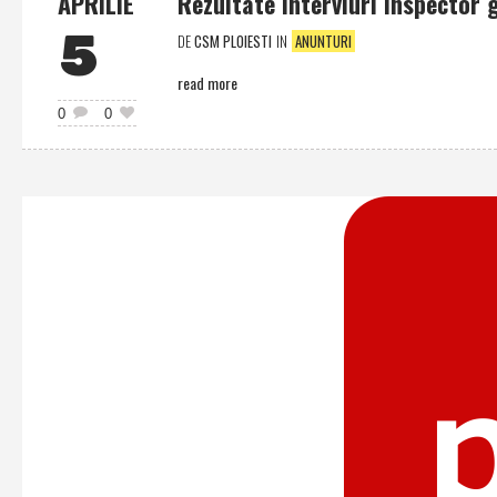
APRILIE
Rezultate interviuri inspector gr.
5
DE
CSM PLOIESTI
IN
ANUNTURI
read more
0
0