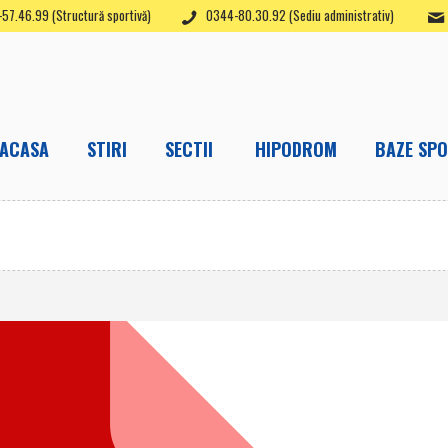
57.46.99 (Structură sportivă)
0344-80.30.92 (Sediu administrativ)
ACASA
STIRI
SECTII
HIPODROM
BAZE SPO