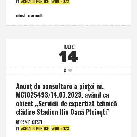
IN
ACHIZITII PUBLICE
ANUL 2023
citeste mai mult
IULIE
14
0
Anunţ de consultare a pieţei nr.
MC1025493/14.07.2023, având ca
obiect „Servicii de expertiză tehnică
clădire Stadion Ilie Oană Ploieşti”
DE
CSM PLOIESTI
IN
ACHIZITII PUBLICE
ANUL 2023