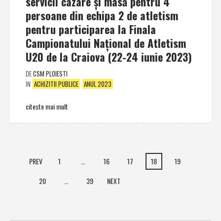
servicii cazare şi masă pentru 4
persoane din echipa 2 de atletism
pentru participarea la Finala
Campionatului Naţional de Atletism
U20 de la Craiova (22-24 iunie 2023)
DE
CSM PLOIESTI
IN
ACHIZITII PUBLICE
ANUL 2023
citeste mai mult
PREV
1
…
16
17
18
19
20
…
39
NEXT