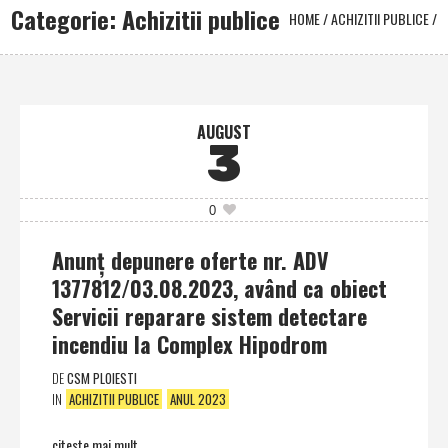
Categorie: Achizitii publice
HOME
/
ACHIZITII PUBLICE
/
AUGUST
3
0
Anunț depunere oferte nr. ADV
1377812/03.08.2023, având ca obiect
Servicii reparare sistem detectare
incendiu la Complex Hipodrom
DE
CSM PLOIESTI
IN
ACHIZITII PUBLICE
ANUL 2023
citeste mai mult