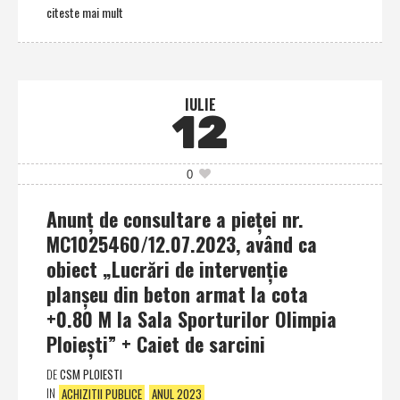
citeste mai mult
IULIE
12
0
Anunţ de consultare a pieţei nr.
MC1025460/12.07.2023, având ca
obiect „Lucrări de intervenţie
planşeu din beton armat la cota
+0.80 M la Sala Sporturilor Olimpia
Ploieşti” + Caiet de sarcini
DE
CSM PLOIESTI
IN
ACHIZITII PUBLICE
ANUL 2023