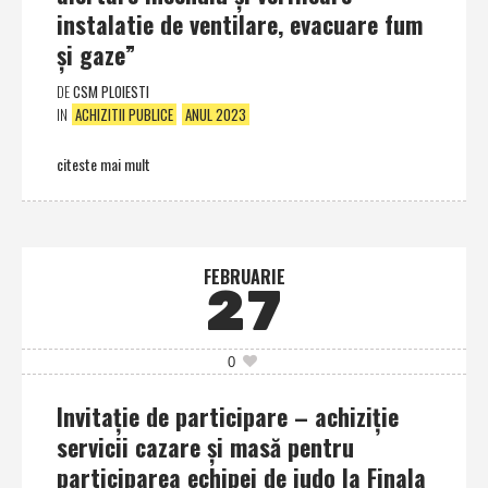
instalatie de ventilare, evacuare fum
şi gaze”
DE
CSM PLOIESTI
IN
ACHIZITII PUBLICE
ANUL 2023
citeste mai mult
FEBRUARIE
27
0
Invitaţie de participare – achiziţie
servicii cazare şi masă pentru
participarea echipei de judo la Finala