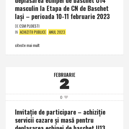
masculin la Etapa de CN de Baschet
Iaşi – perioada 10-11 februarie 2023
DE
CSM PLOIESTI
IN
ACHIZITII PUBLICE
ANUL 2023
citeste mai mult
FEBRUARIE
2
0
Invitaţie de participare – achiziţie
servicii cazare şi masă pentru
deplasarea echipei de baschet U13