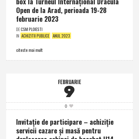
box la Turneul Internaţional Dracula
Open de la Arad, perioada 19-28
februarie 2023
DE
CSM PLOIESTI
IN
ACHIZITII PUBLICE
ANUL 2023
citeste mai mult
FEBRUARIE
9
0
Invitaţie de participare – achiziţie
servicii cazare şi masă pentru
deplasarea echipei de baschet U14