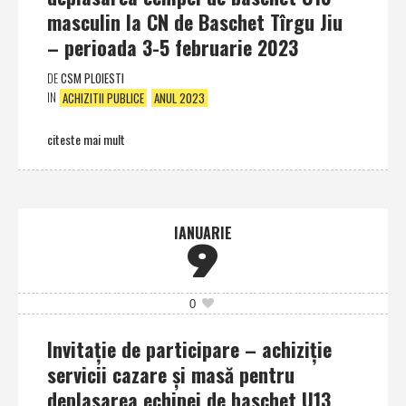
masculin la CN de Baschet Tîrgu Jiu
– perioada 3-5 februarie 2023
DE
CSM PLOIESTI
IN
ACHIZITII PUBLICE
ANUL 2023
citeste mai mult
IANUARIE
9
0
Invitaţie de participare – achiziţie
servicii cazare şi masă pentru
deplasarea echipei de baschet U13