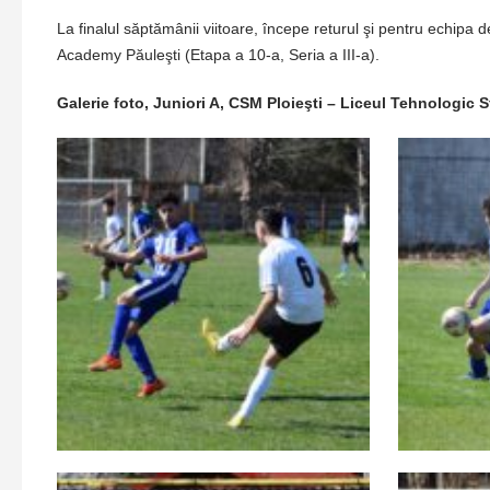
La finalul săptămânii viitoare, începe returul şi pentru echipa
Academy Păuleşti (Etapa a 10-a, Seria a III-a).
Galerie foto, Juniori A, CSM Ploieşti – Liceul Tehnologic S