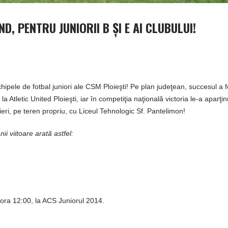
ND, PENTRU JUNIORII B ŞI E AI CLUBULUI!
hipele de fotbal juniori ale CSM Ploieşti! Pe plan judeţean, succesul a f
la Atletic United Ploieşti, iar în competiţia naţională victoria le-a aparţin
ieri, pe teren propriu, cu Liceul Tehnologic Sf. Pantelimon!
i viitoare arată astfel:
 ora 12:00, la ACS Juniorul 2014.