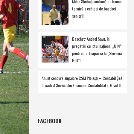
Milan Škobalj continuă pe banca
tehnică a echipei de baschet
seniori!
Baschet: Andrei Savu, în
pregătiri cu lotul naţional „U14”
pentru participarea la „Slovenia
Ball”!
Anunţ concurs angajare CSM Ploieşti – Contabil Şef
în cadrul Serviciului Financiar Contabilitate, Grad II
FACEBOOK