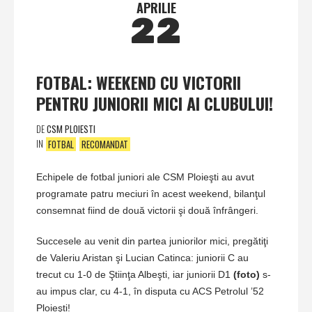
APRILIE
22
FOTBAL: WEEKEND CU VICTORII
PENTRU JUNIORII MICI AI CLUBULUI!
DE
CSM PLOIESTI
IN
FOTBAL
RECOMANDAT
Echipele de fotbal juniori ale CSM Ploieşti au avut
programate patru meciuri în acest weekend, bilanţul
consemnat fiind de două victorii şi două înfrângeri.
Succesele au venit din partea juniorilor mici, pregătiţi
de Valeriu Aristan şi Lucian Catinca: juniorii C au
trecut cu 1-0 de Ştiinţa Albeşti, iar juniorii D1
(foto)
s-
au impus clar, cu 4-1, în disputa cu ACS Petrolul ’52
Ploieşti!