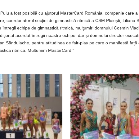
Puiu a fost posibilă cu ajutorul MasterCard România, companie care a 
are, coordonatorul secţiei de gimnastică ritmică a CSM Ploieşti, Liliana 
le întregii echipe de gimnastică ritmică, mulţumiri domnului Cosmin Vla
onat acordat întregii noastre echipe, dar şi domnului director executi
tian Sãndulache, pentru atitudinea de fair-play pe care o manifestă faţă
astica ritmică. Multumim MasterCard!”