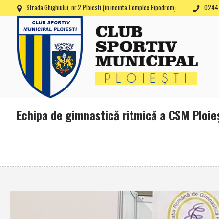
Strada Ghighiului, nr.2 Ploiesti (în incinta Complex Hipodrom)
0244-
Echipa de gimnastică ritmică a CSM Ploieş