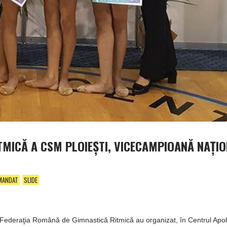
TMICĂ A CSM PLOIEŞTI, VICECAMPIOANĂ NAŢI
MANDAT
SLIDE
şi Federaţia Română de Gimnastică Ritmică au organizat, în Centrul Apol