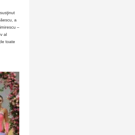
susţinut
Băescu, a
dimirescu –
v al
 de toate