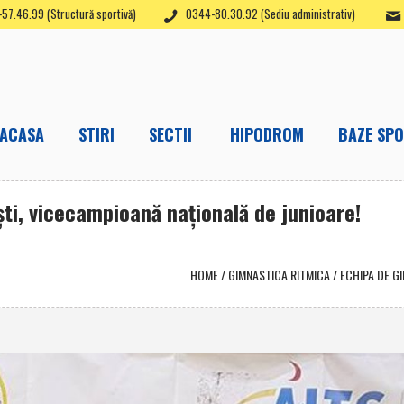
57.46.99 (Structură sportivă)
0344-80.30.92 (Sediu administrativ)
ACASA
STIRI
SECTII
HIPODROM
BAZE SPO
ti, vicecampioană naţională de junioare!
HOME
/
GIMNASTICA RITMICA
/
ECHIPA DE G