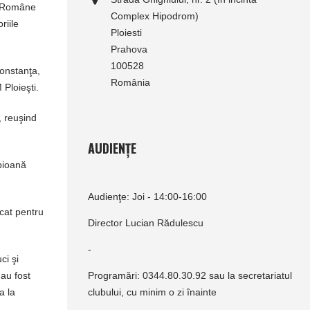
i Române
Complex Hipodrom)
riile
Ploiesti
Prahova
100528
onstanţa,
România
Ploieşti.
, reuşind
AUDIENȚE
pioană
Audienţe: Joi - 14:00-16:00
icat pentru
Director Lucian Rădulescu
-
ci şi
au fost
Programări: 0344.80.30.92 sau la secretariatul
a la
clubului, cu minim o zi înainte