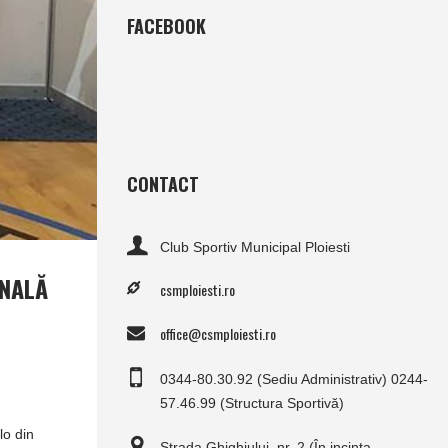
FACEBOOK
CONTACT
Club Sportiv Municipal Ploiesti
ONALĂ
csmploiesti.ro
office@csmploiesti.ro
0344-80.30.92 (Sediu Administrativ) 0244-
57.46.99 (Structura Sportivă)
lo din
Strada Ghighiului, nr. 2 (În incinta