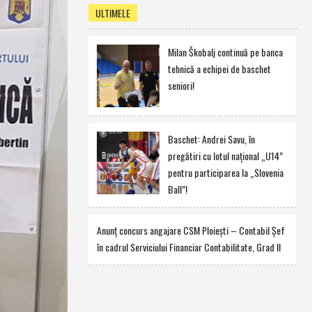
ULTIMELE
Milan Škobalj continuă pe banca
tehnică a echipei de baschet
seniori!
Baschet: Andrei Savu, în
pregătiri cu lotul naţional „U14”
pentru participarea la „Slovenia
Ball”!
Anunţ concurs angajare CSM Ploieşti – Contabil Şef
în cadrul Serviciului Financiar Contabilitate, Grad II