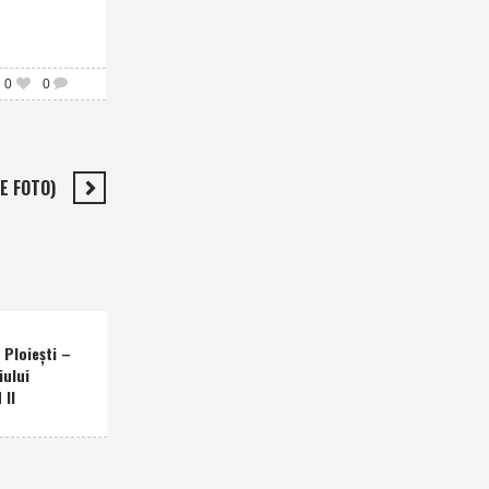
0
0
E FOTO)
Ploieşti –
iului
 II