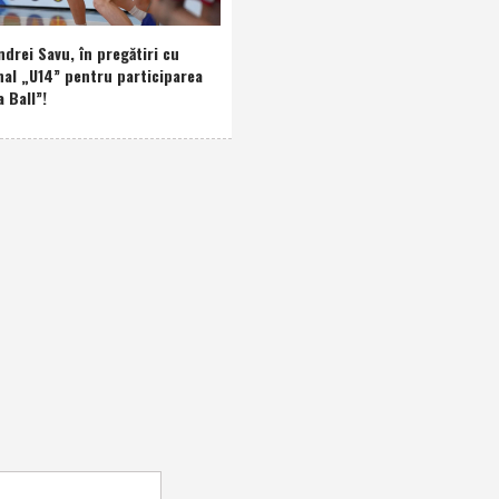
drei Savu, în pregătiri cu
nal „U14” pentru participarea
a Ball”!