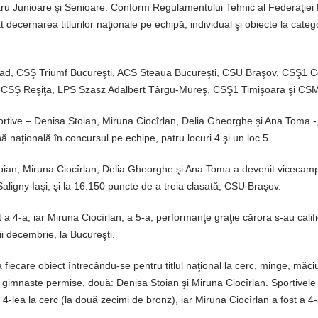
tru Junioare şi Senioare. Conform Regulamentului Tehnic al Federaţie
decernarea titlurilor naţionale pe echipă, individual şi obiecte la catego
 Arad, CSŞ Triumf Bucureşti, ACS Steaua Bucureşti, CSU Braşov, CSŞ1 C
 CSŞ Reşiţa, LPS Szasz Adalbert Târgu-Mureş, CSŞ1 Timişoara şi CSM 
portive – Denisa Stoian, Miruna Ciocîrlan, Delia Gheorghe şi Ana Toma -
ă naţională în concursul pe echipe, patru locuri 4 şi un loc 5.
toian, Miruna Ciocîrlan, Delia Gheorghe şi Ana Toma a devenit vicecam
ligny Iaşi, şi la 16.150 puncte de a treia clasată, CSU Braşov.
t a 4-a, iar Miruna Ciocîrlan, a 5-a, performanţe graţie cărora s-au calif
i decembrie, la Bucureşti.
fiecare obiect întrecându-se pentru titlul naţional la cerc, minge, măciu
 gimnaste permise, două: Denisa Stoian şi Miruna Ciocîrlan. Sportivele 
-lea la cerc (la două zecimi de bronz), iar Miruna Ciocîrlan a fost a 4-