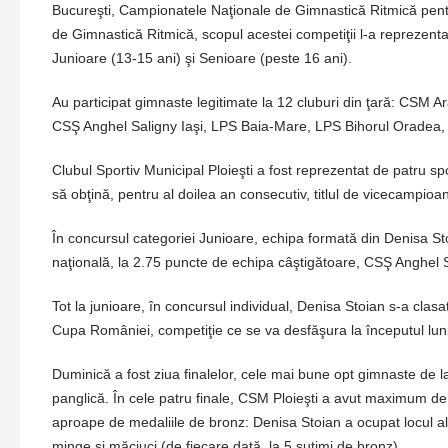
Bucureşti, Campionatele Naţionale de Gimnastică Ritmică pen
de Gimnastică Ritmică, scopul acestei competiţii l-a reprezentat 
Junioare (13-15 ani) şi Senioare (peste 16 ani).
Au participat gimnaste legitimate la 12 cluburi din ţară: CSM
CSŞ Anghel Saligny Iaşi, LPS Baia-Mare, LPS Bihorul Oradea,
Clubul Sportiv Municipal Ploieşti a fost reprezentat de patru s
să obţină, pentru al doilea an consecutiv, titlul de vicecampioan
În concursul categoriei Junioare, echipa formată din Denisa S
naţională, la 2.75 puncte de echipa câştigătoare, CSŞ Anghel Sa
Tot la junioare, în concursul individual, Denisa Stoian s-a clasa
Cupa României, competiţie ce se va desfăşura la începutul luni
Duminică a fost ziua finalelor, cele mai bune opt gimnaste de la 
panglică. În cele patru finale, CSM Ploieşti a avut maximum de
aproape de medaliile de bronz: Denisa Stoian a ocupat locul al 4
minge şi măciuci (de fiecare dată, la 5 sutimi de bronz).