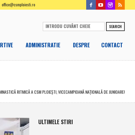
office@csmploiesti.ro
SEARCH
RTIVE
ADMINISTRATIE
DESPRE
CONTACT
IMNASTICĂ RITMICĂ A CSM PLOIEŞTI, VICECAMPIOANĂ NAŢIONALĂ DE JUNIOARE!
ULTIMELE STIRI