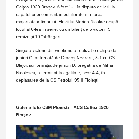
Colţea 1920 Braşov. A fost 1-1 în disputa de ieri, la
capătul unei confruntări echilibrate în marea
majoritate a timpului. Elevii lui Marian Nicolae ocupă
locul al 6-lea în serie, cu un bilanţ de 5 victorii, 5
remize şi 10 înfrângeri.
Singura victorie din weekend a realizat-o echipa de
juniori C, antrenată de Dragoş Negraru, 3-1 cu CS
Blejoi, iar formaţia de juniori D, pregătită de Mihai
Nicolescu, a terminat la egalitate, scor 4-4, în
deplasarea de la CS Petrolul ’95 II Ploieşti.
Galerie foto CSM Ploieşti – ACS Colţea 1920
Braşov: