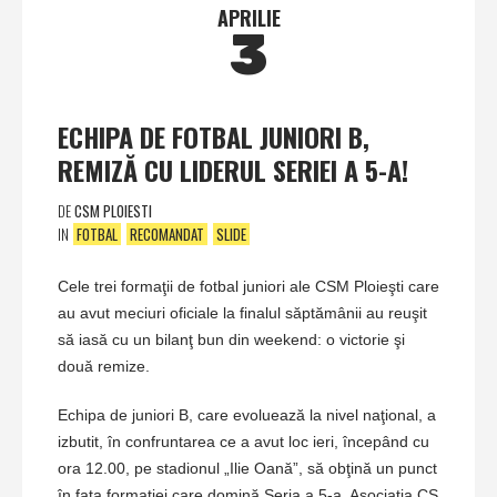
APRILIE
3
ECHIPA DE FOTBAL JUNIORI B,
REMIZĂ CU LIDERUL SERIEI A 5-A!
DE
CSM PLOIESTI
IN
FOTBAL
RECOMANDAT
SLIDE
Cele trei formaţii de fotbal juniori ale CSM Ploieşti care
au avut meciuri oficiale la finalul săptămânii au reuşit
să iasă cu un bilanţ bun din weekend: o victorie şi
două remize.
Echipa de juniori B, care evoluează la nivel naţional, a
izbutit, în confruntarea ce a avut loc ieri, începând cu
ora 12.00, pe stadionul „Ilie Oană”, să obţină un punct
în faţa formaţiei care domină Seria a 5-a, Asociaţia CS