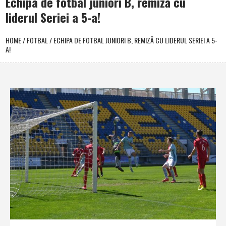
Echipa de fotbal juniori B, remiză cu
liderul Seriei a 5-a!
HOME
/
FOTBAL
/
ECHIPA DE FOTBAL JUNIORI B, REMIZĂ CU LIDERUL SERIEI A 5-
A!