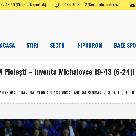
57.46.99 (Structură sportivă)
0344-80.30.92 (Sediu administrativ)
ACASA
STIRI
SECTII
HIPODROM
BAZE SPO
M Ploieşti – Iuventa Michalovce 19-43 (6-24)!
/
HANDBAL
/
HANDBAL SENIOARE
/
CRONICA HANDBAL SENIOARE
/
CUPA EHF, TURUL 