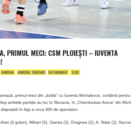
A, PRIMUL MECI: CSM PLOIEŞTI – IUVENTA
!
HANDBAL
HANDBAL SENIOARE
RECOMANDAT
SLIDE
amiază, primul meci din „dubla” cu Iuventa Michalovce, contând pentru 
 Deşi ambele partide au loc în Slovacia, în „Chemkostav Arena” din Mic
disputată în faţa a circa 400 de spectatori.
rban (6 goluri), Mihart (5), Ganea (3), Dragnea (2), A. State (2), Nurciu