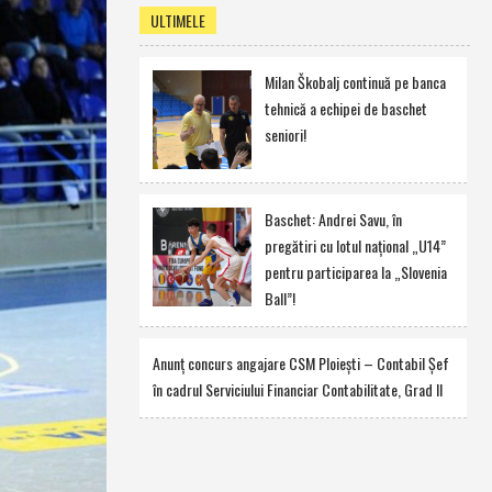
ULTIMELE
Milan Škobalj continuă pe banca
tehnică a echipei de baschet
seniori!
Baschet: Andrei Savu, în
pregătiri cu lotul naţional „U14”
pentru participarea la „Slovenia
Ball”!
Anunţ concurs angajare CSM Ploieşti – Contabil Şef
în cadrul Serviciului Financiar Contabilitate, Grad II