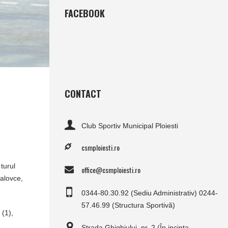
FACEBOOK
CONTACT
Club Sportiv Municipal Ploiesti
csmploiesti.ro
turul
office@csmploiesti.ro
halovce,
0344-80.30.92 (Sediu Administrativ) 0244-
57.46.99 (Structura Sportivă)
 (1),
Strada Ghighiului, nr. 2 (În incinta