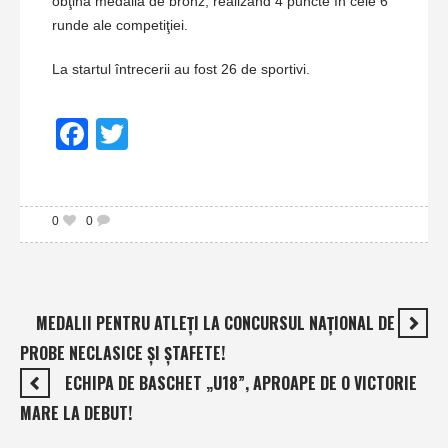
obţină medalia de bronz, realizând 4 puncte în cele 6
runde ale competiţiei.
La startul întrecerii au fost 26 de sportivi.
Facebook
Twitter
0
0
MEDALII PENTRU ATLEŢI LA CONCURSUL NAŢIONAL DE
PROBE NECLASICE ŞI ŞTAFETE!
ECHIPA DE BASCHET „U18”, APROAPE DE O VICTORIE
MARE LA DEBUT!