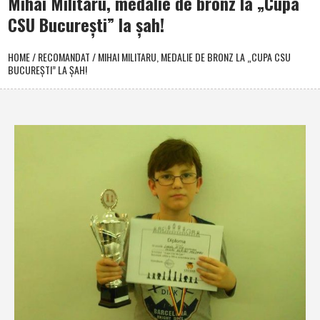
Mihai Militaru, medalie de bronz la „Cupa
CSU Bucureşti” la şah!
HOME
/
RECOMANDAT
/
MIHAI MILITARU, MEDALIE DE BRONZ LA „CUPA CSU
BUCUREŞTI” LA ŞAH!