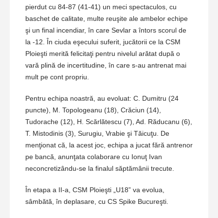
pierdut cu 84-87 (41-41) un meci spectaculos, cu
baschet de calitate, multe reuşite ale ambelor echipe
şi un final incendiar, în care Sevlar a întors scorul de
la -12. În ciuda eşecului suferit, jucătorii ce la CSM
Ploieşti merită felicitaţi pentru nivelul arătat după o
vară plină de incertitudine, în care s-au antrenat mai
mult pe cont propriu.
Pentru echipa noastră, au evoluat: C. Dumitru (24
puncte), M. Topologeanu (18), Crăciun (14),
Tudorache (12), H. Scărlătescu (7), Ad. Răducanu (6),
T. Mistodinis (3), Surugiu, Vrabie şi Tăicuţu. De
menţionat că, la acest joc, echipa a jucat fără antrenor
pe bancă, anunţata colaborare cu Ionuţ Ivan
neconcretizându-se la finalul săptămânii trecute.
În etapa a II-a, CSM Ploieşti „U18” va evolua,
sâmbătă, în deplasare, cu CS Spike Bucureşti.