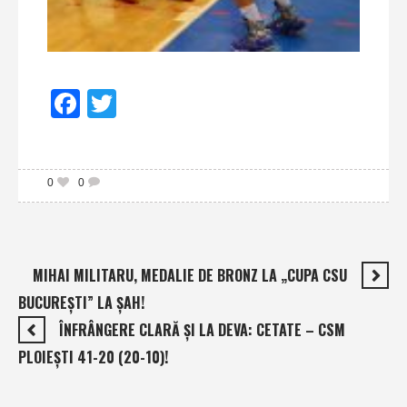
Facebook
Twitter
0
0
MIHAI MILITARU, MEDALIE DE BRONZ LA „CUPA CSU
BUCUREŞTI” LA ŞAH!
ÎNFRÂNGERE CLARĂ ŞI LA DEVA: CETATE – CSM
PLOIEŞTI 41-20 (20-10)!