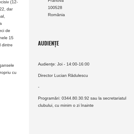
Prahova
cisiv (12-
100528
-22, dar
România
al,
a
eci de
imele 15
AUDIENȚE
 dintre
Audienţe: Joi - 14:00-16:00
 şansele
ropriu cu
Director Lucian Rădulescu
-
Programări: 0344.80.30.92 sau la secretariatul
clubului, cu minim o zi înainte