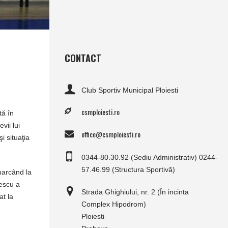
CONTACT
Club Sportiv Municipal Ploiesti
csmploiesti.ro
tă în
vii lui
office@csmploiesti.ro
 situaţia
0344-80.30.92 (Sediu Administrativ) 0244-
57.46.99 (Structura Sportivă)
marcând la
rescu a
Strada Ghighiului, nr. 2 (În incinta
at la
Complex Hipodrom)
Ploiesti