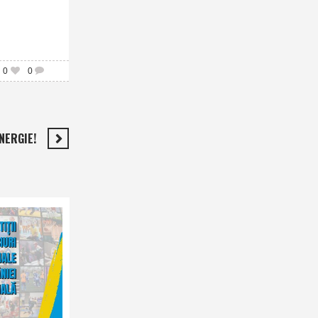
0
0
NERGIE!