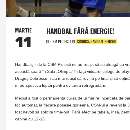
HANDBAL FĂRĂ ENERGIE!
MARTIE
11
DE
CSM PLOIESTI
IN
CRONICA HANDBAL SENIORI
Handbaliştii de la CSM Ploieşti nu au reuşit să se aleagă cu vr
această seară în Sala „Olimpia” în faţa viitoarei colege de play-
Dragoş Dobrescu n-au mai reuşit să revină pe final şi să obţi
în perspectiva luptei pentru evitarea retrogradării.
Meciul a fost o permanentă cursă de urmărire încercată de băieţ
foc automat, la fiecare posesie gorjeană. CSM-ul a revenit la 3-
fost nevoit să solicite time-out. Fără efect pe tabelă, însă, pen
cabine cu 12-16.