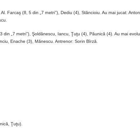
Al. Farcaş (8, 5 din „7 metri”), Dediu (4), Stăncioiu. Au mai jucat: Anto
scu.
5, 3 din „7 metri”), Şoldănescu, Iancu, Ţuţu (4), Păunică (4). Au mai evolu
enciu, Enache (3), Mănescu. Antrenor: Sorin Bîrză.
nică, Ţuţu).