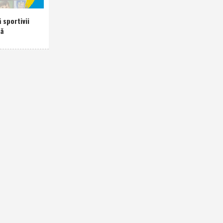
 sportivii
nă