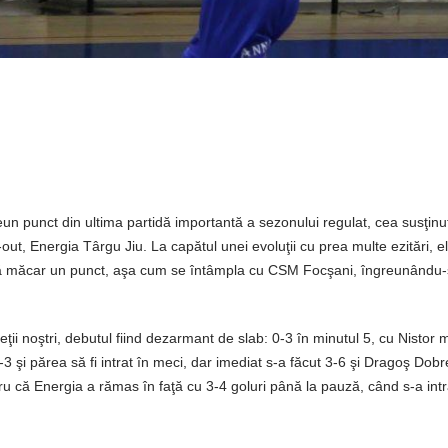
eun punct din ultima partidă importantă a sezonului regulat, cea susţinu
out, Energia Târgu Jiu. La capătul unei evoluţii cu prea multe ezitări, ele
nă măcar un punct, aşa cum se întâmpla cu CSM Focşani, îngreunându-şi
ii noştri, debutul fiind dezarmant de slab: 0-3 în minutul 5, cu Nistor 
3 şi părea să fi intrat în meci, dar imediat s-a făcut 3-6 şi Dragoş Dob
tru că Energia a rămas în faţă cu 3-4 goluri până la pauză, când s-a intr