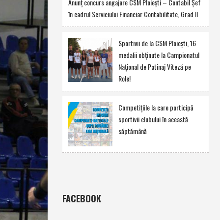
Anunţ concurs angajare CSM Ploieşti – Contabil Şef
în cadrul Serviciului Financiar Contabilitate, Grad II
Sportivii de la CSM Ploieşti, 16
medalii obţinute la Campionatul
Naţional de Patinaj Viteză pe
Role!
Competiţiile la care participă
sportivii clubului în această
săptămână
FACEBOOK