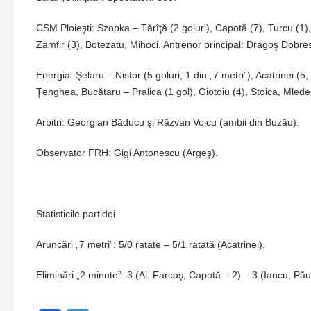
CSM Ploieşti: Szopka – Tărîţă (2 goluri), Capotă (7), Turcu (1), 
Zamfir (3), Botezatu, Mihoci. Antrenor principal: Dragoş Dobre
Energia: Şelaru – Nistor (5 goluri, 1 din „7 metri”), Acatrinei (
Ţenghea, Bucătaru – Pralica (1 gol), Giotoiu (4), Stoica, Mled
Arbitri: Georgian Băducu şi Răzvan Voicu (ambii din Buzău).
Observator FRH: Gigi Antonescu (Argeş).
Statisticile partidei
Aruncări „7 metri”: 5/0 ratate – 5/1 ratată (Acatrinei).
Eliminări „2 minute”: 3 (Al. Farcaş, Capotă – 2) – 3 (Iancu, Pău