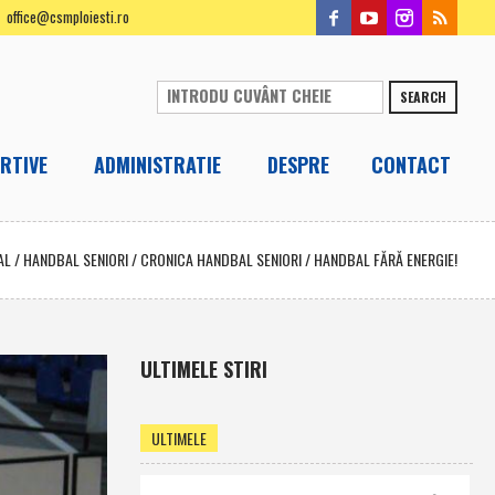
office@csmploiesti.ro
SEARCH
RTIVE
ADMINISTRATIE
DESPRE
CONTACT
AL
/
HANDBAL SENIORI
/
CRONICA HANDBAL SENIORI
/
HANDBAL FĂRĂ ENERGIE!
ULTIMELE STIRI
ULTIMELE