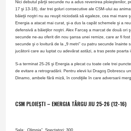
Nici debutul părţii secunde nu a adus revenirea ploieştenilor, 
17 şi 13-18), dar trei goluri consecutive ale CSM-ului au animat
băieţii noştri nu au reuşit niciodată să egaleze, cea mai mare şa
Energia a atacat mai curat, şi-a dus la capăt schemele şi a reuş
defensivă a băieţilor noştri. Alex Farcaş a marcat de două ori ş
secunde ne-au oferit din nou şansa unei remize, care ar fi fost a
secunde şi o lovitură de la „9 metri” cu patru secunde înainte 
jucătorii care au luptat cu adevărat astăzi, a tras peste poarta i
S-a terminat 25-26 şi Energia a plecat cu toate cele trei puncte
de evitare a retrogradării. Pentru elevii lui Dragoş Dobrescu u
Dinamo, ambele fără miză, în condiţiile în care adversarii merg
CSM PLOIEŞTI – ENERGIA TÂRGU JIU 25-26 (12-16)
Sala: „Olimpia”. Spectatori: 300.