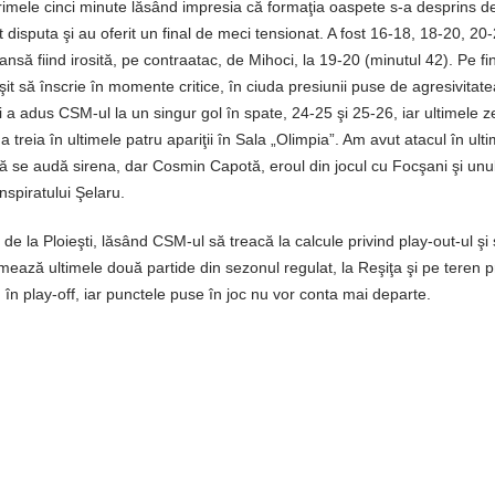
primele cinci minute lăsând impresia că formaţia oaspete s-a desprins de
 disputa şi au oferit un final de meci tensionat. A fost 16-18, 18-20, 20
nsă fiind irosită, pe contraatac, de Mihoci, la 19-20 (minutul 42). Pe fin
it să înscrie în momente critice, în ciuda presiunii puse de agresivitate
i a adus CSM-ul la un singur gol în spate, 24-25 şi 25-26, iar ultimele z
 treia în ultimele patru apariţii în Sala „Olimpia”. Am avut atacul în ult
să se audă sirena, dar Cosmin Capotă, eroul din jocul cu Focşani şi unul
nspiratului Şelaru.
 de la Ploieşti, lăsând CSM-ul să treacă la calcule privind play-out-ul şi
rmează ultimele două partide din sezonul regulat, la Reşiţa şi pe teren p
 în play-off, iar punctele puse în joc nu vor conta mai departe.