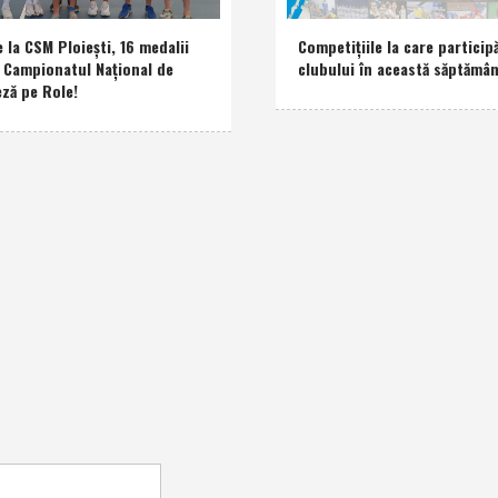
e la CSM Ploieşti, 16 medalii
Competiţiile la care participă
a Campionatul Naţional de
clubului în această săptămâ
eză pe Role!