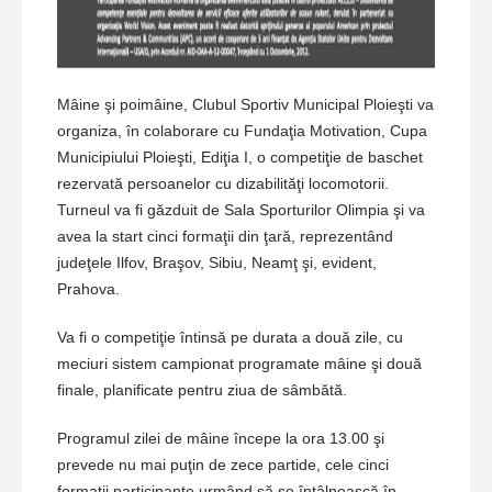
Mâine şi poimâine, Clubul Sportiv Municipal Ploieşti va
organiza, în colaborare cu Fundaţia Motivation, Cupa
Municipiului Ploieşti, Ediţia I, o competiţie de baschet
rezervată persoanelor cu dizabilităţi locomotorii.
Turneul va fi găzduit de Sala Sporturilor Olimpia şi va
avea la start cinci formaţii din ţară, reprezentând
judeţele Ilfov, Braşov, Sibiu, Neamţ şi, evident,
Prahova.
Va fi o competiţie întinsă pe durata a două zile, cu
meciuri sistem campionat programate mâine şi două
finale, planificate pentru ziua de sâmbătă.
Programul zilei de mâine începe la ora 13.00 şi
prevede nu mai puţin de zece partide, cele cinci
formaţii participante urmând să se întâlnească în