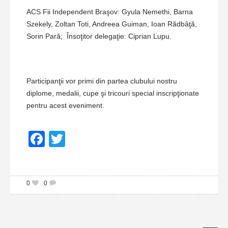
ACS Fii Independent Braşov: Gyula Nemethi, Barna
Szekely, Zoltan Toti, Andreea Guiman, Ioan Rădbâţă,
Sorin Pară; Însoţitor delegaţie: Ciprian Lupu.
Participanţii vor primi din partea clubului nostru
diplome, medalii, cupe şi tricouri special inscripţionate
pentru acest eveniment.
Facebook
Twitter
0
0