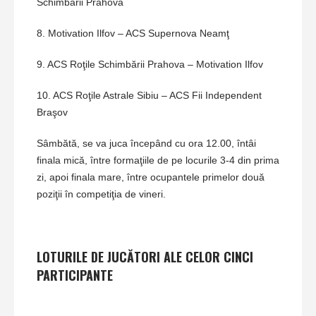
Schimbării Prahova
8. Motivation Ilfov – ACS Supernova Neamţ
9. ACS Roţile Schimbării Prahova – Motivation Ilfov
10. ACS Roţile Astrale Sibiu – ACS Fii Independent
Braşov
Sâmbătă, se va juca începând cu ora 12.00, întâi
finala mică, între formaţiile de pe locurile 3-4 din prima
zi, apoi finala mare, între ocupantele primelor două
poziţii în competiţia de vineri.
LOTURILE DE JUCĂTORI ALE CELOR CINCI
PARTICIPANTE