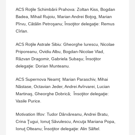
ACS Roţile Schimbării Prahova: Zoltan Kiss, Bogdan
Badea, Mihail Rujoiu, Marian Andrei Boţog, Marian
Pîrvu, Cătălin Petroşanu; Însoţitor delegaţie: Remus
Cîrlan.
ACS Roţile Astrale Sibiu: Gheorghe Iurescu, Nicolae
Priporeanu, Ovidiu Albu, Bogdan-Nicolae Vlad,
Răzvan Dragomir, Gabriela Subaşu; Însoţitor
delegaţie: Dorian Munteanu.
ACS Supernova Neamţ: Marian Paraschiv, Mihai
Năstase, Octavian Jeder, Andrei Avîrvarei, Lucian
Martinaş, Gheorghe Dobrică; Însoţitor delegaţie:
Vasile Purice.
Motivation Ilfov: Tudor Dârvăreanu, Andrei Bratu,
Crina Ţugui, Ionuţ Săvulescu, Ancuţa Mariana Popa,
Ionuţ Olteanu; Însoţitor delegaţie: Alin Săftel.