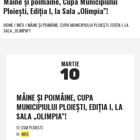
Mâine şi poimâine, Cupa Municipiului
Ploieşti, Ediţia I, la Sala „Olimpia”!
HOME
/
INFO
/
MÂINE ŞI POIMÂINE, CUPA MUNICIPIULUI PLOIEŞTI, EDIŢIA I, LA
SALA „OLIMPIA”!
MARTIE
10
MÂINE ŞI POIMÂINE, CUPA
MUNICIPIULUI PLOIEŞTI, EDIŢIA I, LA
SALA „OLIMPIA”!
DE
CSM PLOIESTI
IN
INFO