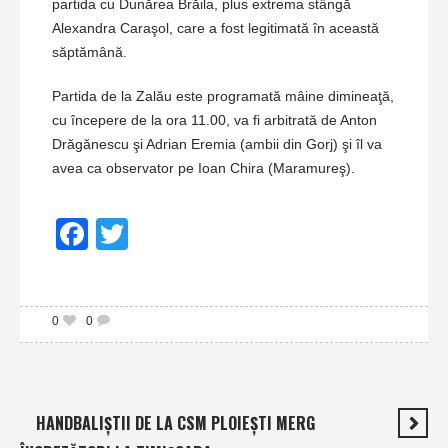
partida cu Dunărea Brăila, plus extrema stângă
Alexandra Caraşol, care a fost legitimată în această
săptămână.
Partida de la Zalău este programată mâine dimineaţă,
cu începere de la ora 11.00, va fi arbitrată de Anton
Drăgănescu şi Adrian Eremia (ambii din Gorj) şi îl va
avea ca observator pe Ioan Chira (Maramureş).
Facebook
Twitter
0
0
HANDBALIŞTII DE LA CSM PLOIEŞTI MERG