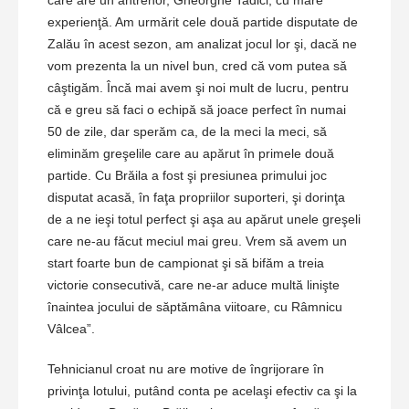
care are un antrenor, Gheorghe Tadici, cu mare
experienţă. Am urmărit cele două partide disputate de
Zalău în acest sezon, am analizat jocul lor şi, dacă ne
vom prezenta la un nivel bun, cred că vom putea să
câştigăm. Încă mai avem şi noi mult de lucru, pentru
că e greu să faci o echipă să joace perfect în numai
50 de zile, dar sperăm ca, de la meci la meci, să
eliminăm greşelile care au apărut în primele două
partide. Cu Brăila a fost şi presiunea primului joc
disputat acasă, în faţa propriilor suporteri, şi dorinţa
de a ne ieşi totul perfect şi aşa au apărut unele greşeli
care ne-au făcut meciul mai greu. Vrem să avem un
start foarte bun de campionat şi să bifăm a treia
victorie consecutivă, care ne-ar aduce multă linişte
înaintea jocului de săptămâna viitoare, cu Râmnicu
Vâlcea”.
Tehnicianul croat nu are motive de îngrijorare în
privinţa lotului, putând conta pe acelaşi efectiv ca şi la