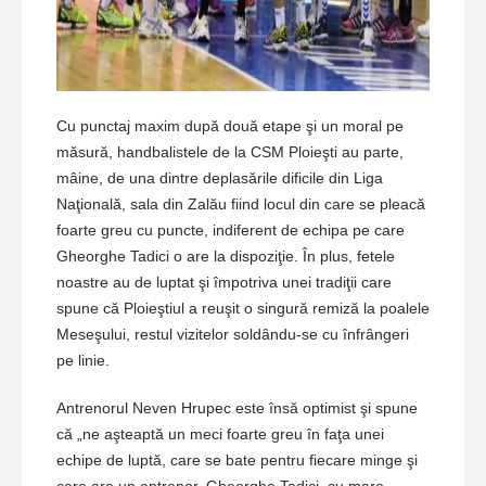
Cu punctaj maxim după două etape şi un moral pe
măsură, handbalistele de la CSM Ploieşti au parte,
mâine, de una dintre deplasările dificile din Liga
Naţională, sala din Zalău fiind locul din care se pleacă
foarte greu cu puncte, indiferent de echipa pe care
Gheorghe Tadici o are la dispoziţie. În plus, fetele
noastre au de luptat şi împotriva unei tradiţii care
spune că Ploieştiul a reuşit o singură remiză la poalele
Meseşului, restul vizitelor soldându-se cu înfrângeri
pe linie.
Antrenorul Neven Hrupec este însă optimist şi spune
că „ne aşteaptă un meci foarte greu în faţa unei
echipe de luptă, care se bate pentru fiecare minge şi