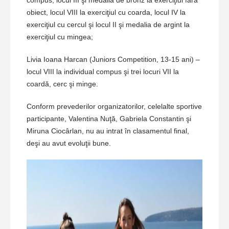
compus, locul III şi medalia de bronz la exerciţiul fără
obiect, locul VIII la exerciţiul cu coarda, locul IV la
exerciţiul cu cercul şi locul II şi medalia de argint la
exerciţiul cu mingea;
Livia Ioana Harcan (Juniors Competition, 13-15 ani) –
locul VIII la individual compus şi trei locuri VII la
coardă, cerc şi minge.
Conform prevederilor organizatorilor, celelalte sportive
participante, Valentina Nuţă, Gabriela Constantin şi
Miruna Ciocârlan, nu au intrat în clasamentul final,
deşi au avut evoluţii bune.