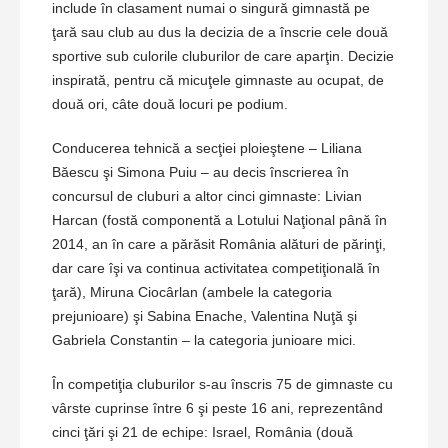
include în clasament numai o singură gimnastă pe
ţară sau club au dus la decizia de a înscrie cele două
sportive sub culorile cluburilor de care aparţin. Decizie
inspirată, pentru că micuţele gimnaste au ocupat, de
două ori, câte două locuri pe podium.
Conducerea tehnică a secţiei ploieştene – Liliana
Băescu şi Simona Puiu – au decis înscrierea în
concursul de cluburi a altor cinci gimnaste: Livian
Harcan (fostă componentă a Lotului Naţional până în
2014, an în care a părăsit România alături de părinţi,
dar care îşi va continua activitatea competiţională în
ţară), Miruna Ciocârlan (ambele la categoria
prejunioare) şi Sabina Enache, Valentina Nuţă şi
Gabriela Constantin – la categoria junioare mici.
În competiţia cluburilor s-au înscris 75 de gimnaste cu
vârste cuprinse între 6 şi peste 16 ani, reprezentând
cinci ţări şi 21 de echipe: Israel, România (două