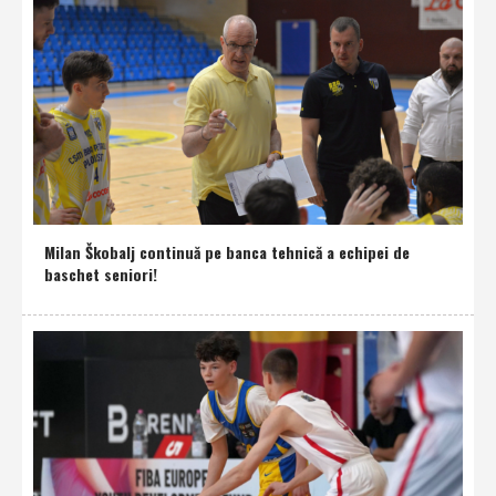
Milan Škobalj continuă pe banca tehnică a echipei de
baschet seniori!