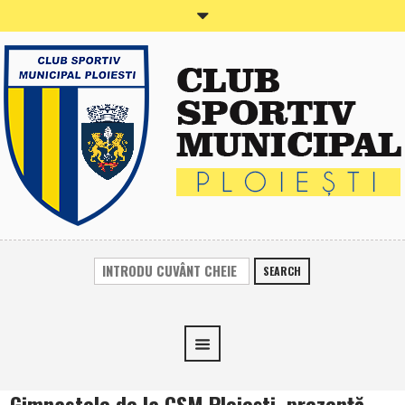
SEARCH
Gimnastele de la CSM Ploieşti, prezenţă