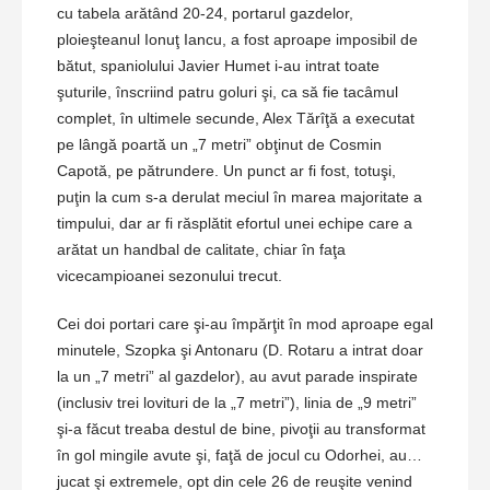
cu tabela arătând 20-24, portarul gazdelor,
ploieşteanul Ionuţ Iancu, a fost aproape imposibil de
bătut, spaniolului Javier Humet i-au intrat toate
şuturile, înscriind patru goluri şi, ca să fie tacâmul
complet, în ultimele secunde, Alex Tărîţă a executat
pe lângă poartă un „7 metri” obţinut de Cosmin
Capotă, pe pătrundere. Un punct ar fi fost, totuşi,
puţin la cum s-a derulat meciul în marea majoritate a
timpului, dar ar fi răsplătit efortul unei echipe care a
arătat un handbal de calitate, chiar în faţa
vicecampioanei sezonului trecut.
Cei doi portari care şi-au împărţit în mod aproape egal
minutele, Szopka şi Antonaru (D. Rotaru a intrat doar
la un „7 metri” al gazdelor), au avut parade inspirate
(inclusiv trei lovituri de la „7 metri”), linia de „9 metri”
şi-a făcut treaba destul de bine, pivoţii au transformat
în gol mingile avute şi, faţă de jocul cu Odorhei, au…
jucat şi extremele, opt din cele 26 de reuşite venind