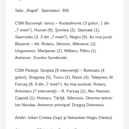
Sala: „Rapid”. Spectatori: 300.
CSM Bucureşti: Iancu – Kostadinovic (3 goluri, 1 din
„7 metri”), Humet (8), Şomlea (2), Stamate (1),
Stavrositu (3, 3 din „7 metri”), Negru (5). Au mai jucat:
Blazevic – Ad. Rotaru, Simovic, Milosevic (2),
Ungureanu, Marijanac (2), Militaru, Pătru (1).
Antrenor: Zvonko Sundovski.
CSM Ploieşti: Szopka (8 intervenţii) – Botezatu (4
goluri), Dragnea (5), Turcu (2), Rasic (4), Telepnev, Al.
Farcaş (8, 4 din „7 metri”). Au mai evoluat: Rotaru,
Antonaru (7 intervenţii) – R. Farcaş (2), Abu Hassan,
Capotă (1), Hoinaru, Tărîţă, Stăncioiu. Director tehnic:
Ion Nicolae. Antrenor principal: Dragoş Dobrescu.
Arbitri: Iulian Cristea (Iaşi) şi Sebastian Hagiu (Vaslui).