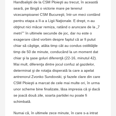
Handbaliştii de la CSM Ploieşti au trecut, în această
seară, pe lângă o victorie mare pe terenul
vicecampioanei CSM Bucureşti, într-un meci contând
pentru etapa a II-a a Ligii Naţionale. E drept, n-au
obţinut nici măcar remiza, ratând o aruncare de la „7
metri”” în ultimele secunde de joc, dar nu este o
exagerare când vorbim despre faptul că ar fi putut
chiar să câştige, atâta timp cât au condus ostilităţile
timp de 50 de minute, conducând la un moment dat
chiar şi la şase goluri diferenţă (22-16, minutul 42).
Mai mult, diferenţa dintre jocul confuz al gazdelor,
determinat şi de rotaţia disperată la care a apelat
antrenorul Zvonko Sundovski, şi fazele clare din care
CSM Ploieşti a marcat de cele mai multe ori, în urma
unor scheme bine finalizate, lăsa impresia că şi dacă
se joacă două zile, soarta partidei nu poate fi
schimbată.
Numai că, în ultimele zece minute, în care s-a intrat