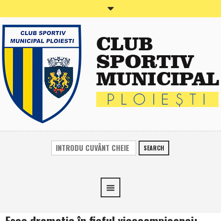
SEARCH
Eşec dramatic în fieful vicecampioanei: