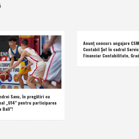
A
Anunţ concurs angajare CSM 
Contabil Şef în cadrul Servic
Financiar Contabilitate, Grad
drei Savu, în pregătiri cu
nal „U14” pentru participarea
a Ball”!