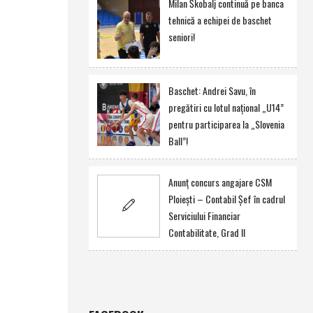
Milan Škobalj continuă pe banca
tehnică a echipei de baschet
seniori!
Baschet: Andrei Savu, în
pregătiri cu lotul naţional „U14”
pentru participarea la „Slovenia
Ball”!
Anunţ concurs angajare CSM
Ploieşti – Contabil Şef în cadrul
Serviciului Financiar
Contabilitate, Grad II