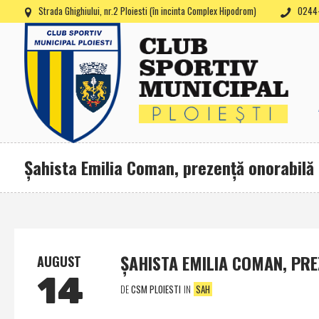
Strada Ghighiului, nr.2 Ploiesti (în incinta Complex Hipodrom)
0244-
Şahista Emilia Coman, prezenţă onorabilă 
ŞAHISTA EMILIA COMAN, PR
AUGUST
14
DE
CSM PLOIESTI
IN
SAH