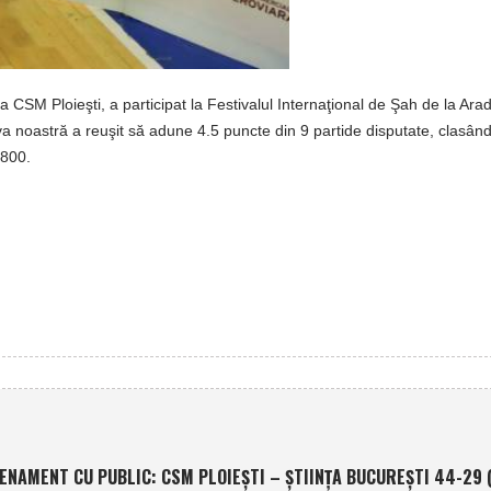
 CSM Ploieşti, a participat la Festivalul Internaţional de Şah de la Arad
iva noastră a reuşit să adune 4.5 puncte din 9 partide disputate, clasând
1800.
ENAMENT CU PUBLIC: CSM PLOIEŞTI – ŞTIINŢA BUCUREŞTI 44-29 (