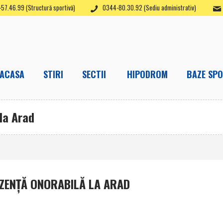
57.46.99 (Structură sportivă)
0344-80.30.92 (Sediu administrativ)
ACASA
STIRI
SECTII
HIPODROM
BAZE SPO
la Arad
EZENŢĂ ONORABILĂ LA ARAD