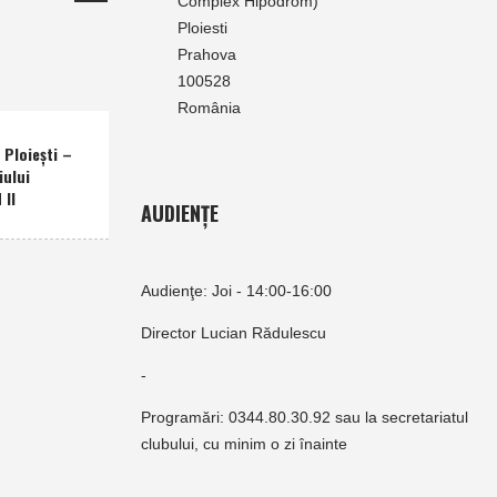
Complex Hipodrom)
Ploiesti
Prahova
100528
România
Ploieşti –
iului
 II
AUDIENȚE
Audienţe: Joi - 14:00-16:00
Director Lucian Rădulescu
-
Programări: 0344.80.30.92 sau la secretariatul
clubului, cu minim o zi înainte