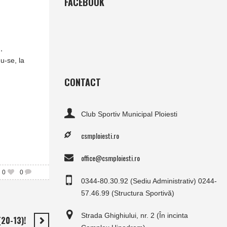
FACEBOOK
,
u-se, la
CONTACT
Club Sportiv Municipal Ploiesti
csmploiesti.ro
office@csmploiesti.ro
0
0
0344-80.30.92 (Sediu Administrativ) 0244-
57.46.99 (Structura Sportivă)
Strada Ghighiului, nr. 2 (În incinta
20-13)!