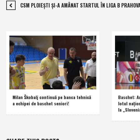
CSM PLOIEŞTI ŞI-A AMÂNAT STARTUL ÎN LIGA B PRAHOV
Milan Škobalj continuă pe banca tehnică
Baschet: An
a echipei de baschet seniori!
lotul naţio
la „Sloveni