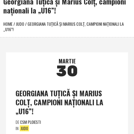
Georgiana Tuţică şi Marius Colţ, campioni
naţionali la „U16”!
HOME
/
JUDO
/
GEORGIANA TUŢICĂ ŞI MARIUS COLŢ, CAMPIONI NAŢIONALI LA
„U16”!
MARTIE
30
GEORGIANA TUŢICĂ ŞI MARIUS
COLŢ, CAMPIONI NAŢIONALI LA
„U16”!
DE
CSM PLOIESTI
IN
JUDO