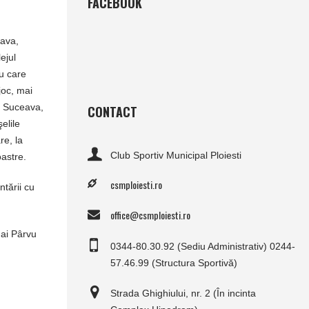
FACEBOOK
eava,
ejul
u care
joc, mai
i Suceava,
CONTACT
elile
re, la
Club Sportiv Municipal Ploiesti
oastre.
csmploiesti.ro
ntării cu
office@csmploiesti.ro
hai Pârvu
0344-80.30.92 (Sediu Administrativ) 0244-
57.46.99 (Structura Sportivă)
Strada Ghighiului, nr. 2 (În incinta