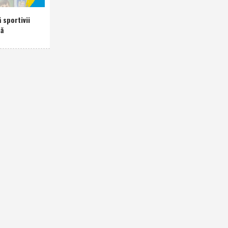
 sportivii
nă