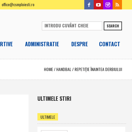
office@csmploiesti.ro
SEARCH
RTIVE
ADMINISTRATIE
DESPRE
CONTACT
HOME
/
HANDBAL
/
REPETIŢIE ÎNAINTEA DERBIULUI
ULTIMELE STIRI
ULTIMELE