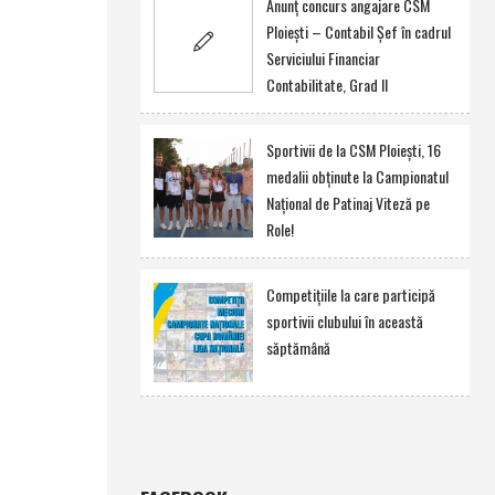
Anunţ concurs angajare CSM
Ploieşti – Contabil Şef în cadrul
Serviciului Financiar
Contabilitate, Grad II
Sportivii de la CSM Ploieşti, 16
medalii obţinute la Campionatul
Naţional de Patinaj Viteză pe
Role!
Competiţiile la care participă
sportivii clubului în această
săptămână