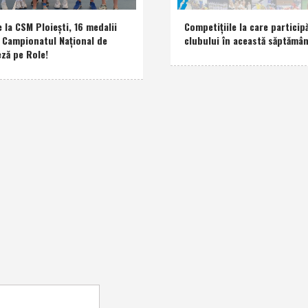
e la CSM Ploieşti, 16 medalii
Competiţiile la care participă
a Campionatul Naţional de
clubului în această săptămâ
eză pe Role!