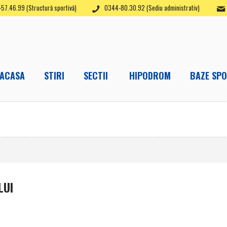
57.46.99 (Structură sportivă)
0344-80.30.92 (Sediu administrativ)
ACASA
STIRI
SECTII
HIPODROM
BAZE SPO
LUI