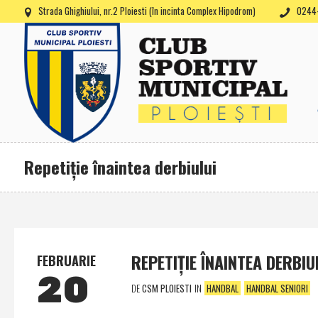
Strada Ghighiului, nr.2 Ploiesti (în incinta Complex Hipodrom)
0244-
Repetiţie înaintea derbiului
REPETIŢIE ÎNAINTEA DERBIU
FEBRUARIE
20
DE
CSM PLOIESTI
IN
HANDBAL
HANDBAL SENIORI