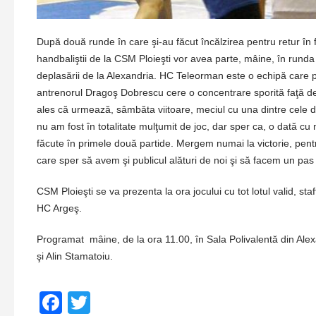
După două runde în care şi-au făcut încălzirea pentru retur în f
handbaliştii de la CSM Ploieşti vor avea parte, mâine, în runda 
deplasării de la Alexandria. HC Teleorman este o echipă care p
antrenorul Dragoş Dobrescu cere o concentrare sporită faţă de p
ales că urmează, sâmbăta viitoare, meciul cu una dintre cele 
nu am fost în totalitate mulţumit de joc, dar sper ca, o dată cu
făcute în primele două partide. Mergem numai la victorie, pent
care sper să avem şi publicul alături de noi şi să facem un pas
CSM Ploieşti se va prezenta la ora jocului cu tot lotul valid, sta
HC Argeş.
Programat mâine, de la ora 11.00, în Sala Polivalentă din Alexa
şi Alin Stamatoiu.
Facebook
Twitter