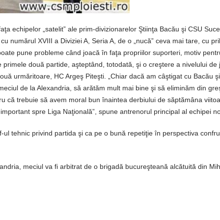
aţa echipelor „satelit” ale prim-divizionarelor Ştiinţa Bacău şi CSU Suc
cu numărul XVIII a Diviziei A, Seria A, de o „nucă” ceva mai tare, cu pril
oate pune probleme când joacă în faţa propriilor suporteri, motiv pentr
rimele două partide, aşteptând, totodată, şi o creştere a nivelului de 
două urmăritoare, HC Argeş Piteşti. „Chiar dacă am câştigat cu Bacău ş
 meciul de la Alexandria, să arătăm mult mai bine şi să eliminăm din greş
ru că trebuie să avem moral bun înaintea derbiului de săptămâna viitoa
 important spre Liga Naţională”, spune antrenorul principal al echipei n
ff-ul tehnic privind partida şi ca pe o bună repetiţie în perspectiva confru
ndria, meciul va fi arbitrat de o brigadă bucureşteană alcătuită din Mi