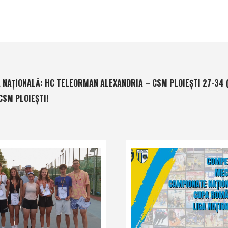
A NAŢIONALĂ: HC TELEORMAN ALEXANDRIA – CSM PLOIEŞTI 27-34 (
CSM PLOIEŞTI!