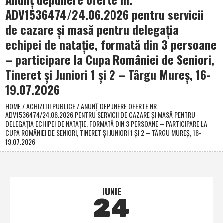
ADV1536474/24.06.2026 pentru servicii
de cazare şi masă pentru delegaţia
echipei de nataţie, formată din 3 persoane
– participare la Cupa României de Seniori,
Tineret şi Juniori 1 şi 2 – Târgu Mureş, 16-
19.07.2026
HOME
/
ACHIZITII PUBLICE
/
ANUNŢ DEPUNERE OFERTE NR.
ADV1536474/24.06.2026 PENTRU SERVICII DE CAZARE ŞI MASĂ PENTRU
DELEGAŢIA ECHIPEI DE NATAŢIE, FORMATĂ DIN 3 PERSOANE – PARTICIPARE LA
CUPA ROMÂNIEI DE SENIORI, TINERET ŞI JUNIORI 1 ŞI 2 – TÂRGU MUREŞ, 16-
19.07.2026
IUNIE
24