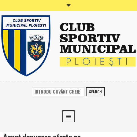
SEARCH
Anunţ depunere oferte nr.