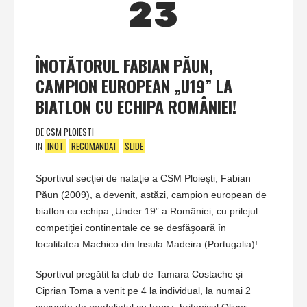
23
ÎNOTĂTORUL FABIAN PĂUN,
CAMPION EUROPEAN „U19” LA
BIATLON CU ECHIPA ROMÂNIEI!
DE
CSM PLOIESTI
IN
INOT
RECOMANDAT
SLIDE
Sportivul secţiei de nataţie a CSM Ploieşti, Fabian
Păun (2009), a devenit, astăzi, campion european de
biatlon cu echipa „Under 19” a României, cu prilejul
competiţiei continentale ce se desfăşoară în
localitatea Machico din Insula Madeira (Portugalia)!
Sportivul pregătit la club de Tamara Costache şi
Ciprian Toma a venit pe 4 la individual, la numai 2