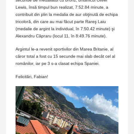
secunde de medaliatul cu bronz, britanicul Oliver
Lewis, însă timpul bun realizat, 7:52.84 minute, a
contribuit din plin la medalia de aur obţinută de echipa
tricoloră, din care au mai făcut parte Rareş Laiu
(medalie de argint la individual, în 7:50.42 minute) şi
Alexandru Căpraru (locul 11, în 8:49.76 minute).
Argintul le-a revenit sportivilor din Marea Britanie, al
căror total a fost cu 15 secunde mai slab decât cel al
românilor, iar pe 3 s-a clasat echipa Spaniei.
Felicitări, Fabian!