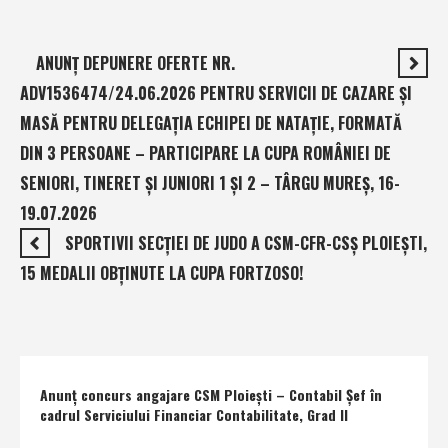
ANUNŢ DEPUNERE OFERTE NR.
ADV1536474/24.06.2026 PENTRU SERVICII DE CAZARE ŞI
MASĂ PENTRU DELEGAŢIA ECHIPEI DE NATAŢIE, FORMATĂ
DIN 3 PERSOANE – PARTICIPARE LA CUPA ROMÂNIEI DE
SENIORI, TINERET ŞI JUNIORI 1 ŞI 2 – TÂRGU MUREŞ, 16-
19.07.2026
SPORTIVII SECŢIEI DE JUDO A CSM-CFR-CSŞ PLOIEŞTI,
15 MEDALII OBŢINUTE LA CUPA FORTZOSO!
Anunţ concurs angajare CSM Ploieşti – Contabil Şef în
cadrul Serviciului Financiar Contabilitate, Grad II