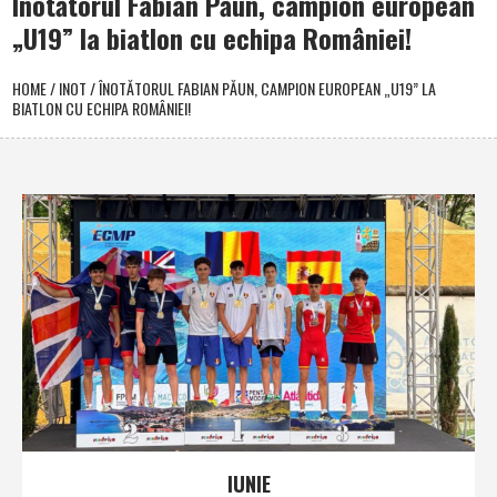
Înotătorul Fabian Păun, campion european
„U19” la biatlon cu echipa României!
HOME
/
INOT
/
ÎNOTĂTORUL FABIAN PĂUN, CAMPION EUROPEAN „U19” LA
BIATLON CU ECHIPA ROMÂNIEI!
IUNIE