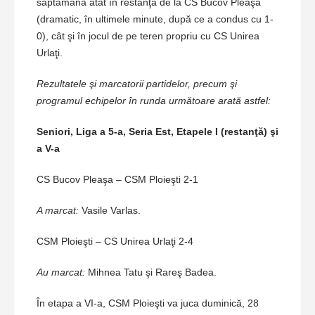
săptămână atât în restanţa de la CS Bucov Pleaşa
(dramatic, în ultimele minute, după ce a condus cu 1-
0), cât şi în jocul de pe teren propriu cu CS Unirea
Urlaţi.
Rezultatele şi marcatorii partidelor, precum şi
programul echipelor în runda următoare arată astfel:
Seniori, Liga a 5-a, Seria Est, Etapele I (restanţă) şi
a V-a
CS Bucov Pleaşa – CSM Ploieşti 2-1
A marcat:
Vasile Varlas.
CSM Ploieşti – CS Unirea Urlaţi 2-4
Au marcat:
Mihnea Tatu şi Rareş Badea.
În etapa a VI-a, CSM Ploieşti va juca duminică, 28