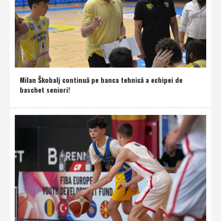
Milan Škobalj continuă pe banca tehnică a echipei de
baschet seniori!