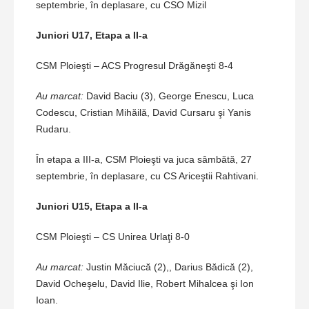
septembrie, în deplasare, cu CSO Mizil
Juniori U17, Etapa a II-a
CSM Ploieşti – ACS Progresul Drăgăneşti 8-4
Au marcat:
David Baciu (3), George Enescu, Luca
Codescu, Cristian Mihăilă, David Cursaru şi Yanis
Rudaru.
În etapa a III-a, CSM Ploieşti va juca sâmbătă, 27
septembrie, în deplasare, cu CS Ariceştii Rahtivani.
Juniori U15, Etapa a II-a
CSM Ploieşti – CS Unirea Urlaţi 8-0
Au marcat:
Justin Măciucă (2),, Darius Bădică (2),
David Ocheşelu, David Ilie, Robert Mihalcea şi Ion
Ioan.