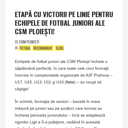
ETAPĂ CU VICTORII PE LINIE PENTRU
ECHIPELE DE FOTBAL JUNIORI ALE
CSM PLOIEŞTI!
DE
CSM PLOIESTI
IN
FOTBAL
RECOMANDAT
SLIDE
Echipele de fotbal juniori ale CSM Ploieşti încheie o
săptămână perfectă, în care toate cele cinci formaţii
înscrise în campionatele organizate de AJF Prahova –
U17, U15, U13, U11 şi U10 (
foto
) – au reuşit să
câştige!
În schimb, formaţia de seniori – bazată în mare
măsură pe juniori sau pe jucători care tocmai au
încheiat perioada junioratului – încă se adaptează
rigorilor Ligii a 5-a judeţene, cedând în această