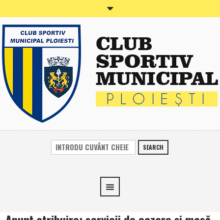
SEARCH
Anunţ atribuire: servicii de cazare şi masă