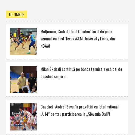
ULTIMELE
Mulţumim, Codruţ Dinu! Conducătorul de joc a
semnat cu East Texas A&M University Lions, din
NCAA!
Milan Škobalj continuă pe banca tehnică a echipei de
baschet seniori!
Baschet: Andrei Savu, în pregătiri cu lotul naţional
„U14” pentru participarea la „Slovenia Ball”!