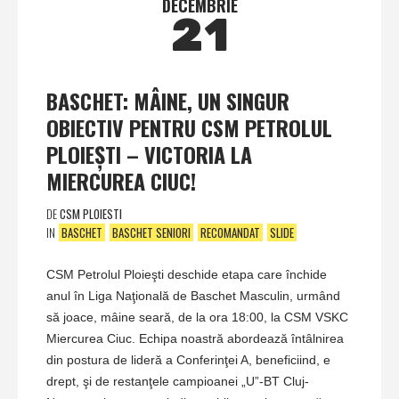
DECEMBRIE
21
BASCHET: MÂINE, UN SINGUR
OBIECTIV PENTRU CSM PETROLUL
PLOIEŞTI – VICTORIA LA
MIERCUREA CIUC!
DE
CSM PLOIESTI
IN
BASCHET
BASCHET SENIORI
RECOMANDAT
SLIDE
CSM Petrolul Ploieşti deschide etapa care închide
anul în Liga Naţională de Baschet Masculin, urmând
să joace, mâine seară, de la ora 18:00, la CSM VSKC
Miercurea Ciuc. Echipa noastră abordează întâlnirea
din postura de lideră a Conferinţei A, beneficiind, e
drept, şi de restanţele campioanei „U”-BT Cluj-