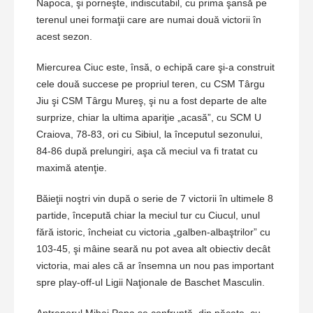
Napoca, şi porneşte, indiscutabil, cu prima şansă pe
terenul unei formaţii care are numai două victorii în
acest sezon.
Miercurea Ciuc este, însă, o echipă care şi-a construit
cele două succese pe propriul teren, cu CSM Târgu
Jiu şi CSM Târgu Mureş, şi nu a fost departe de alte
surprize, chiar la ultima apariţie „acasă”, cu SCM U
Craiova, 78-83, ori cu Sibiul, la începutul sezonului,
84-86 după prelungiri, aşa că meciul va fi tratat cu
maximă atenţie.
Băieţii noştri vin după o serie de 7 victorii în ultimele 8
partide, începută chiar la meciul tur cu Ciucul, unul
fără istoric, încheiat cu victoria „galben-albaştrilor” cu
103-45, şi mâine seară nu pot avea alt obiectiv decât
victoria, mai ales că ar însemna un nou pas important
spre play-off-ul Ligii Naţionale de Baschet Masculin.