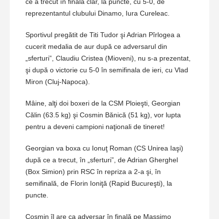
ce a trecut în finală clar, la puncte, cu 5-0, de
reprezentantul clubului Dinamo, Iura Cureleac.
Sportivul pregătit de Titi Tudor şi Adrian Pîrlogea a
cucerit medalia de aur după ce adversarul din
„sferturi”, Claudiu Cristea (Mioveni), nu s-a prezentat,
şi după o victorie cu 5-0 în semifinala de ieri, cu Vlad
Miron (Cluj-Napoca).
Mâine, alţi doi boxeri de la CSM Ploieşti, Georgian
Călin (63.5 kg) şi Cosmin Bănică (51 kg), vor lupta
pentru a deveni campioni naţionali de tineret!
Georgian va boxa cu Ionuţ Roman (CS Unirea Iaşi)
după ce a trecut, în „sferturi”, de Adrian Gherghel
(Box Simion) prin RSC în repriza a 2-a şi, în
semifinală, de Florin Ioniţă (Rapid Bucureşti), la
puncte.
Cosmin îl are ca adversar în finală pe Massimo