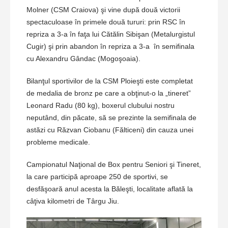
Molner (CSM Craiova) şi vine după două victorii
spectaculoase în primele două tururi: prin RSC în
repriza a 3-a în faţa lui Cătălin Sibişan (Metalurgistul
Cugir) şi prin abandon în repriza a 3-a în semifinala
cu Alexandru Gândac (Mogoşoaia).
Bilanţul sportivilor de la CSM Ploieşti este completat
de medalia de bronz pe care a obţinut-o la „tineret”
Leonard Radu (80 kg), boxerul clubului nostru
neputând, din păcate, să se prezinte la semifinala de
astăzi cu Răzvan Ciobanu (Fălticeni) din cauza unei
probleme medicale.
Campionatul Naţional de Box pentru Seniori şi Tineret,
la care participă aproape 250 de sportivi, se
desfăşoară anul acesta la Băleşti, localitate aflată la
câţiva kilometri de Târgu Jiu.