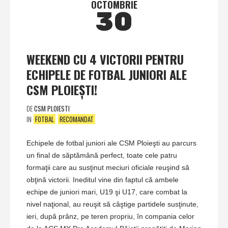
OCTOMBRIE
30
WEEKEND CU 4 VICTORII PENTRU
ECHIPELE DE FOTBAL JUNIORI ALE
CSM PLOIEŞTI!
DE
CSM PLOIESTI
IN
FOTBAL
RECOMANDAT
Echipele de fotbal juniori ale CSM Ploieşti au parcurs
un final de săptămână perfect, toate cele patru
formaţii care au susţinut meciuri oficiale reuşind să
obţină victorii. Ineditul vine din faptul că ambele
echipe de juniori mari, U19 şi U17, care combat la
nivel naţional, au reuşit să câştige partidele susţinute,
ieri, după prânz, pe teren propriu, în compania celor