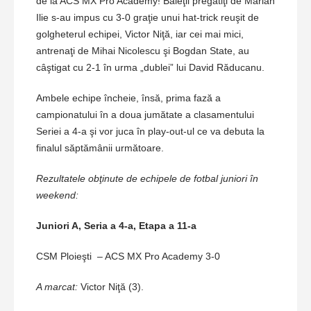
de la ACS MX Pro Academy! Băieţii pregătiţi de Marian
Ilie s-au impus cu 3-0 graţie unui hat-trick reuşit de
golgheterul echipei, Victor Niţă, iar cei mai mici,
antrenaţi de Mihai Nicolescu şi Bogdan State, au
câştigat cu 2-1 în urma „dublei” lui David Răducanu.
Ambele echipe încheie, însă, prima fază a
campionatului în a doua jumătate a clasamentului
Seriei a 4-a şi vor juca în play-out-ul ce va debuta la
finalul săptămânii următoare.
Rezultatele obţinute de echipele de fotbal juniori în
weekend:
Juniori A, Seria a 4-a, Etapa a 11-a
CSM Ploieşti – ACS MX Pro Academy 3-0
A marcat:
Victor Niţă (3).