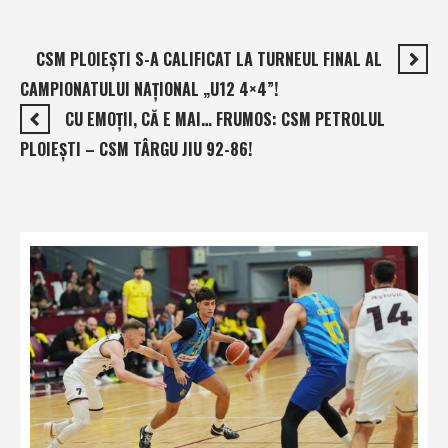
CSM PLOIEŞTI S-A CALIFICAT LA TURNEUL FINAL AL
CAMPIONATULUI NAŢIONAL „U12 4×4”!
CU EMOŢII, CĂ E MAI… FRUMOS: CSM PETROLUL
PLOIEŞTI – CSM TÂRGU JIU 92-86!