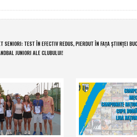
 SENIORI: TEST ÎN EFECTIV REDUS, PIERDUT ÎN FAŢA ŞTIINŢEI BU
ANDBAL JUNIORI ALE CLUBULUI!