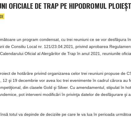
UNI OFICIALE DE TRAP PE HIPODROMUL PLOIEŞT
IDE
 următoare un program condensat, cu trei reuniuni ce se vor desfăşura în
ii de Consiliu Local nr. 121/23.04.2021, privind aprobarea Regulament
lendarului Oficial al Alergărilor de Trap în anul 2021, reuniunile oficial
n proiect de hotărâre privind organizarea celor trei reuniuni propuse de 
 5, 12 şi 19 decembrie vor avea loc trei evenimente în cadrul cărora au f
petiţional, din clasele Gold şi Silver. Cu amendamentul, stipulat în ho
pandemice, pot interveni modificări în privinţa datelor de desfăşurare şi a
însă totul va depinde de deciziile pe care le va lua în perioada următo