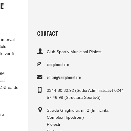
I!
CONTACT
 interval
ului
Club Sportiv Municipal Ploiesti
e vor fi
csmploiesti.ro
CSM
office@csmploiesti.ro
ost
tărârea de
0344-80.30.92 (Sediu Administrativ) 0244-
57.46.99 (Structura Sportivă)
Strada Ghighiului, nr. 2 (În incinta
are
Complex Hipodrom)
Ploiesti