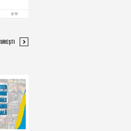
0
CUREŞTI