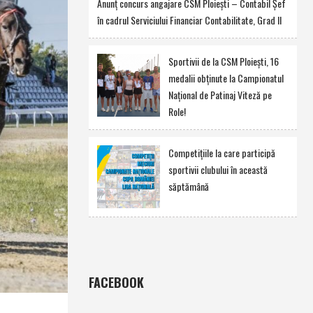
Anunţ concurs angajare CSM Ploieşti – Contabil Şef
în cadrul Serviciului Financiar Contabilitate, Grad II
Sportivii de la CSM Ploieşti, 16
medalii obţinute la Campionatul
Naţional de Patinaj Viteză pe
Role!
Competiţiile la care participă
sportivii clubului în această
săptămână
FACEBOOK