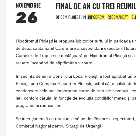
FINAL DE AN CU TREI REUNI
NOIEMBRIE
26
DE
CSM PLOIESTI
IN
HIPODROM
RECOMANDAT
SL
Hipodromul Ploieşti le propune iubitorilor turfului în perioada
de două săptămâni! Ca urmare a suspendării executării Hotărâr
Curselor de Trap ce se desfăşoară pe Hipodromul Ploieşti şi a Ca
reluate începând de săptămâna viitoare.
În şedinţa de ieri a Consiliului Local Ploieşti a fost aprobat u
Ploieşti prin Complex Hipodrom Ploieşti, astfel că, în zilele de
condensate cele mai importante curse de trap ale sezonului com
ieri, confom căruia, în funcţie de evoluţia condiţiilor meteo şi 
programului reuniunilor.
Se intenţionează ca reuniunile să se desfăşoare cu spectatori, 
Comitetul Naţional pentru Situaţii de Urgenţă.