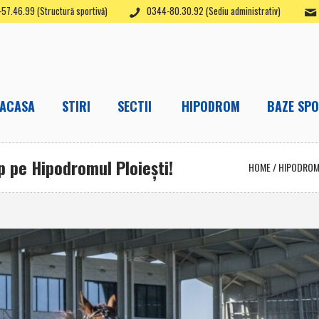
57.46.99 (Structură sportivă)
0344-80.30.92 (Sediu administrativ)
ACASA
STIRI
SECTII
HIPODROM
BAZE SPO
ap pe Hipodromul Ploieşti!
HOME
/
HIPODRO