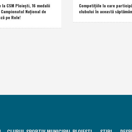
e la CSM Ploieşti, 16 medalii
Competiţiile la care participă
a Campionatul Naţional de
clubului în această săptămâ
eză pe Role!
I – CLUBUL SPORTIV MUNICIPAL PLOIESTI
STIRI
DESP