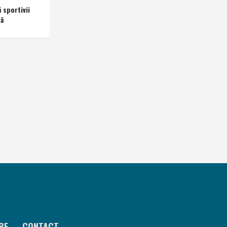
 sportivii
nă
RE
CONTACT