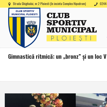
Strada Ghighiului, nr.2 Ploiesti (în incinta Complex Hipodrom)
0244-
Gimnastică ritmică: un „bronz” şi un loc 