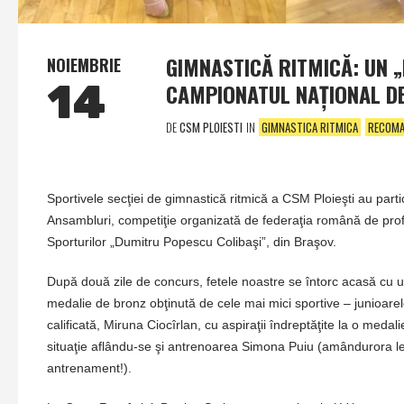
GIMNASTICĂ RITMICĂ: UN „
NOIEMBRIE
14
CAMPIONATUL NAŢIONAL D
DE
CSM PLOIESTI
IN
GIMNASTICA RITMICA
RECOM
Sportivele secţiei de gimnastică ritmică a CSM Ploieşti au par
Ansambluri, competiţie organizată de federaţia română de prof
Sporturilor „Dumitru Popescu Colibaşi”, din Braşov.
După două zile de concurs, fetele noastre se întorc acasă cu 
medalie de bronz obţinută de cele mai mici sportive – junioarel
calificată, Miruna Ciocîrlan, cu aspiraţii îndreptăţite la o meda
situaţie aflându-se şi antrenoarea Simona Puiu (amândurora le
antrenament!).