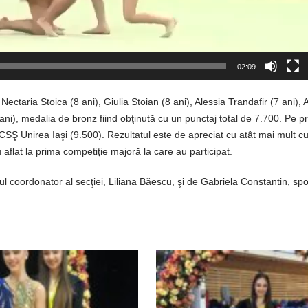
02:09
ectaria Stoica (8 ani), Giulia Stoian (8 ani), Alessia Trandafir (7 ani), 
ni), medalia de bronz fiind obţinută cu un punctaj total de 7.700. Pe p
SŞ Unirea Iaşi (9.500). Rezultatul este de apreciat cu atât mai mult cu 
 aflat la prima competiţie majoră la care au participat.
l coordonator al secţiei, Liliana Băescu, şi de Gabriela Constantin, spo