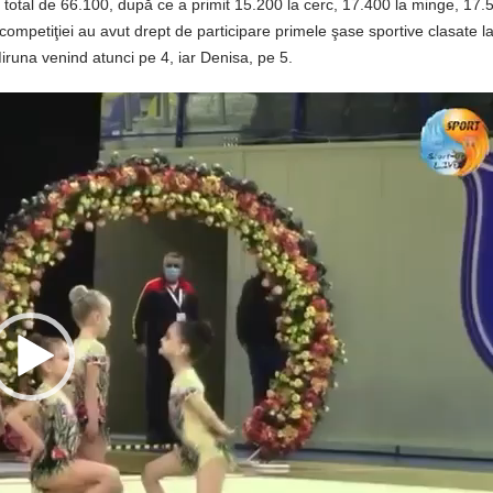
total de 66.100, după ce a primit 15.200 la cerc, 17.400 la minge, 17.
competiţiei au avut drept de participare primele şase sportive clasate l
iruna venind atunci pe 4, iar Denisa, pe 5.