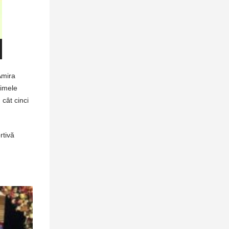
Amira
rimele
cât cinci
rtivă