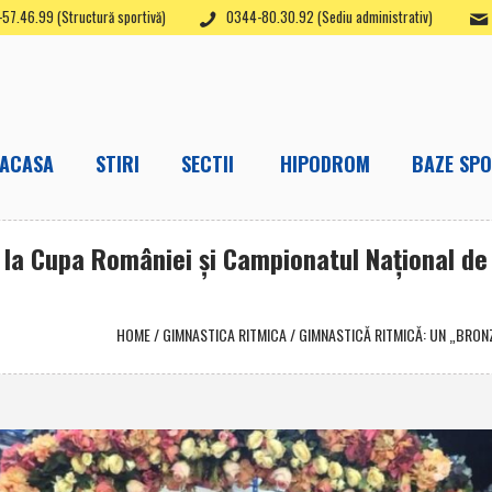
57.46.99 (Structură sportivă)
0344-80.30.92 (Sediu administrativ)
ACASA
STIRI
SECTII
HIPODROM
BAZE SPO
V la Cupa României şi Campionatul Naţional de
HOME
/
GIMNASTICA RITMICA
/
GIMNASTICĂ RITMICĂ: UN „BRONZ