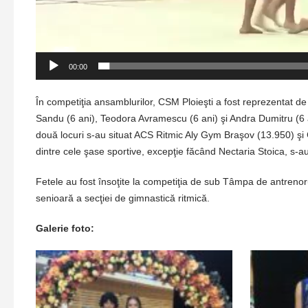
00:00
În competiţia ansamblurilor, CSM Ploieşti a fost reprezentat de N
Sandu (6 ani), Teodora Avramescu (6 ani) şi Andra Dumitru (6 a
două locuri s-au situat ACS Ritmic Aly Gym Braşov (13.950) şi C
dintre cele şase sportive, excepţie făcând Nectaria Stoica, s-au
Fetele au fost însoţite la competiţia de sub Tâmpa de antrenoru
senioară a secţiei de gimnastică ritmică.
Galerie foto: