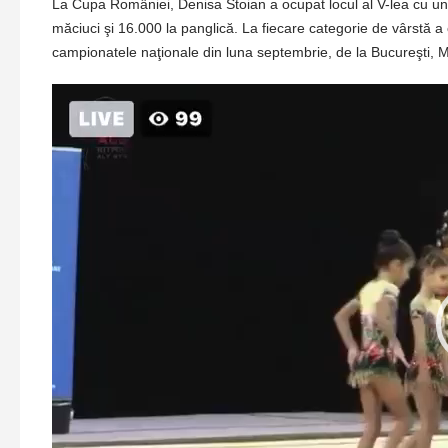
La Cupa României, Denisa Stoian a ocupat locul al V-lea cu un 
măciuci şi 16.000 la panglică. La fiecare categorie de vârstă a 
campionatele naţionale din luna septembrie, de la Bucureşti, M
Player
video