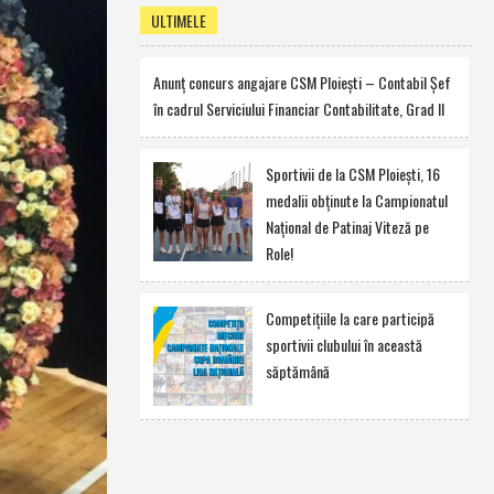
ULTIMELE
Anunţ concurs angajare CSM Ploieşti – Contabil Şef
în cadrul Serviciului Financiar Contabilitate, Grad II
Sportivii de la CSM Ploieşti, 16
medalii obţinute la Campionatul
Naţional de Patinaj Viteză pe
Role!
Competiţiile la care participă
sportivii clubului în această
săptămână