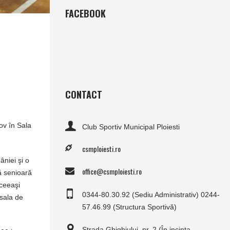
FACEBOOK
CONTACT
ov în Sala
Club Sportiv Municipal Ploiesti
csmploiesti.ro
niei şi o
office@csmploiesti.ro
ă senioară
aceeaşi
0344-80.30.92 (Sediu Administrativ) 0244-
 sala de
57.46.99 (Structura Sportivă)
Strada Ghighiului, nr. 2 (În incinta