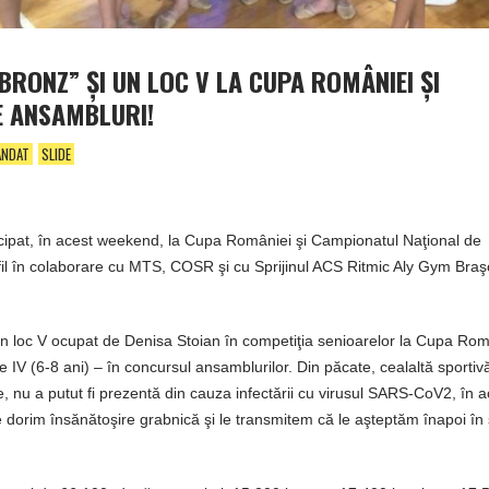
BRONZ” ŞI UN LOC V LA CUPA ROMÂNIEI ŞI
E ANSAMBLURI!
ANDAT
SLIDE
ticipat, în acest weekend, la Cupa României şi Campionatul Naţional de
il în colaborare cu MTS, COSR şi cu Sprijinul ACS Ritmic Aly Gym Braş
un loc V ocupat de Denisa Stoian în competiţia senioarelor la Cupa Româ
e IV (6-8 ani) – în concursul ansamblurilor. Din păcate, cealaltă sportiv
lie, nu a putut fi prezentă din cauza infectării cu virusul SARS-CoV2, în 
 dorim însănătoşire grabnică şi le transmitem că le aşteptăm înapoi în